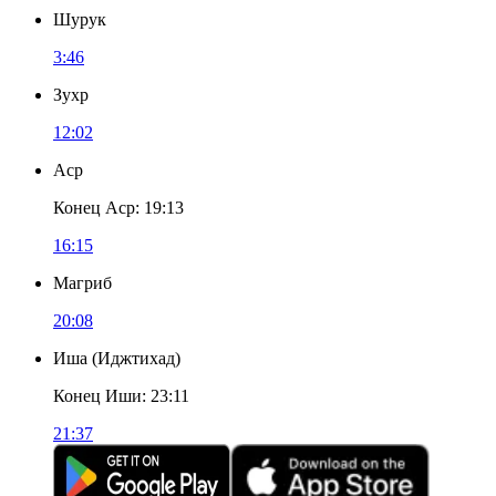
Шурук
3:46
Зухр
12:02
Аср
Конец Аср
:
19:13
16:15
Магриб
20:08
Иша
(
Иджтихад
)
Конец Иши
:
23:11
21:37