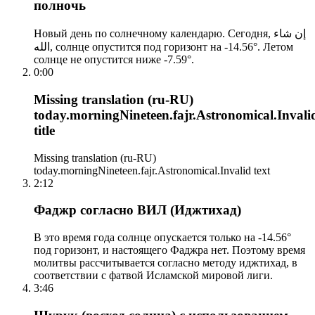
полночь
Новый день по солнечному календарю. Сегодня, إن شاء
الله, солнце опустится под горизонт на -14.56°. Летом
солнце не опустится ниже -7.59°.
0:00
Missing translation (ru-RU)
today.morningNineteen.fajr.Astronomical.Invali
title
Missing translation (ru-RU)
today.morningNineteen.fajr.Astronomical.Invalid text
2:12
Фаджр согласно ВИЛ (Иджтихад)
В это время года солнце опускается только на -14.56°
под горизонт, и настоящего Фаджра нет. Поэтому время
молитвы рассчитывается согласно методу иджтихад, в
соответствии с фатвой Исламской мировой лиги.
3:46