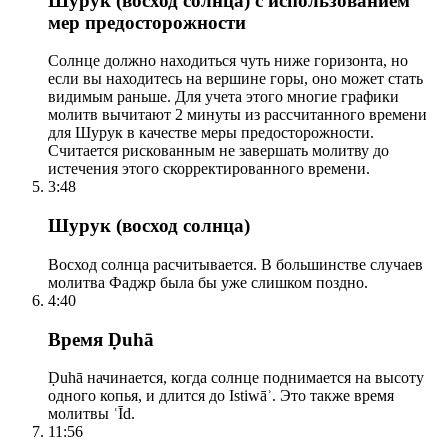
Шурук (восход солнца) с использованием
мер предосторожности
Солнце должно находиться чуть ниже горизонта, но
если вы находитесь на вершине горы, оно может стать
видимым раньше. Для учета этого многие графики
молитв вычитают 2 минуты из рассчитанного времени
для Шурук в качестве меры предосторожности.
Считается рискованным не завершать молитву до
истечения этого скорректированного времени.
3:48
Шурук (восход солнца)
Восход солнца расчитывается. В большинстве случаев
молитва Фаджр была бы уже слишком поздно.
4:40
Время Ḍuhā
Ḍuhā начинается, когда солнце поднимается на высоту
одного копья, и длится до Istiwāʾ. Это также время
молитвы ʿĪd.
11:56