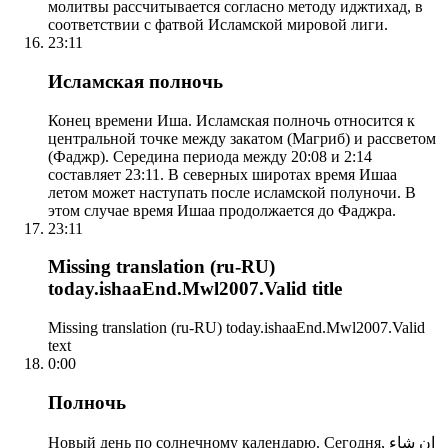
молитвы рассчитывается согласно методу иджтихад, в
соответствии с фатвой Исламской мировой лиги.
23:11
Исламская полночь
Конец времени Иша. Исламская полночь относится к
центральной точке между закатом (Магриб) и рассветом
(Фаджр). Середина периода между 20:08 и 2:14
составляет 23:11. В северных широтах время Ишаа
летом может наступать после исламской полуночи. В
этом случае время Ишаа продолжается до Фаджра.
23:11
Missing translation (ru-RU)
today.ishaaEnd.Mwl2007.Valid title
Missing translation (ru-RU) today.ishaaEnd.Mwl2007.Valid
text
0:00
Полночь
Новый день по солнечному календарю. Сегодня, إن شاء