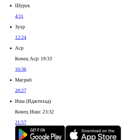
Шурук
4:11
Зухр
12:24
Аср
Конец Аср
:
19:33
16:36
Магриб
20:27
Иша
(
Иджтихад
)
Конец Иши
:
23:32
21:57