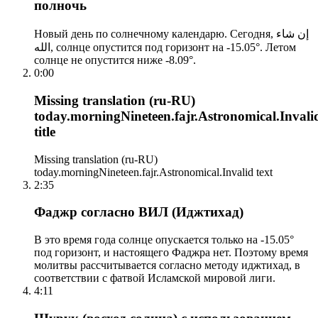
полночь
Новый день по солнечному календарю. Сегодня, إن شاء
الله, солнце опустится под горизонт на -15.05°. Летом
солнце не опустится ниже -8.09°.
0:00
Missing translation (ru-RU)
today.morningNineteen.fajr.Astronomical.Invali
title
Missing translation (ru-RU)
today.morningNineteen.fajr.Astronomical.Invalid text
2:35
Фаджр согласно ВИЛ (Иджтихад)
В это время года солнце опускается только на -15.05°
под горизонт, и настоящего Фаджра нет. Поэтому время
молитвы рассчитывается согласно методу иджтихад, в
соответствии с фатвой Исламской мировой лиги.
4:11