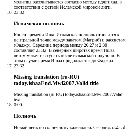
молитвы рассчитывается согласно методу иджтихад, в
соответствии с фатвой Исламской мировой лиги.
23:32
Исламская полночь
Конец времени Иша. Исламская полночь относится к
центральной точке между закатом (Магриб) и рассветом
(Фаджр). Середина периода между 20:27 и 2:38
составляет 23:32. В северных широтах время Ишаа
летом может наступать после исламской полуночи. В
этом случае время Ишаа продолжается до Фаджра.
23:32
Missing translation (ru-RU)
today.ishaaEnd.Mwl2007.Valid title
Missing translation (ru-RU) today.ishaaEnd.Mwl2007.Valid
text
0:00
Полночь
Новый день по солнечному календарю. Сегодня, إن شاء