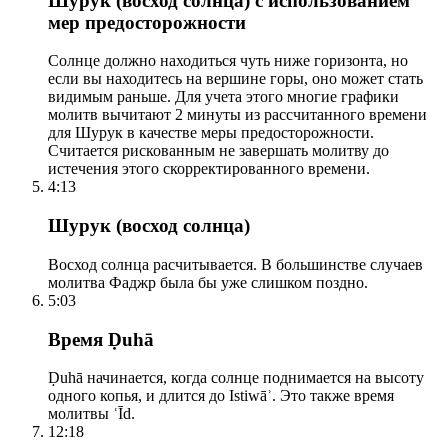
Шурук (восход солнца) с использованием
мер предосторожности
Солнце должно находиться чуть ниже горизонта, но
если вы находитесь на вершине горы, оно может стать
видимым раньше. Для учета этого многие графики
молитв вычитают 2 минуты из рассчитанного времени
для Шурук в качестве меры предосторожности.
Считается рискованным не завершать молитву до
истечения этого скорректированного времени.
4:13
Шурук (восход солнца)
Восход солнца расчитывается. В большинстве случаев
молитва Фаджр была бы уже слишком поздно.
5:03
Время Ḍuhā
Ḍuhā начинается, когда солнце поднимается на высоту
одного копья, и длится до Istiwāʾ. Это также время
молитвы ʿĪd.
12:18