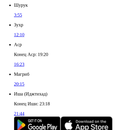
Шурук
3:55
Зухр
12:10
Аср
Конец Аср
:
19:20
16:23
Магриб
20:15
Иша
(
Иджтихад
)
Конец Иши
:
23:18
21:44