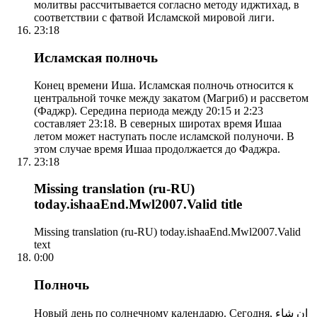
молитвы рассчитывается согласно методу иджтихад, в
соответствии с фатвой Исламской мировой лиги.
23:18
Исламская полночь
Конец времени Иша. Исламская полночь относится к
центральной точке между закатом (Магриб) и рассветом
(Фаджр). Середина периода между 20:15 и 2:23
составляет 23:18. В северных широтах время Ишаа
летом может наступать после исламской полуночи. В
этом случае время Ишаа продолжается до Фаджра.
23:18
Missing translation (ru-RU)
today.ishaaEnd.Mwl2007.Valid title
Missing translation (ru-RU) today.ishaaEnd.Mwl2007.Valid
text
0:00
Полночь
Новый день по солнечному календарю. Сегодня, إن شاء