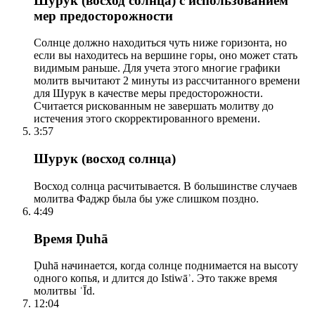
Шурук (восход солнца) с использованием
мер предосторожности
Солнце должно находиться чуть ниже горизонта, но
если вы находитесь на вершине горы, оно может стать
видимым раньше. Для учета этого многие графики
молитв вычитают 2 минуты из рассчитанного времени
для Шурук в качестве меры предосторожности.
Считается рискованным не завершать молитву до
истечения этого скорректированного времени.
3:57
Шурук (восход солнца)
Восход солнца расчитывается. В большинстве случаев
молитва Фаджр была бы уже слишком поздно.
4:49
Время Ḍuhā
Ḍuhā начинается, когда солнце поднимается на высоту
одного копья, и длится до Istiwāʾ. Это также время
молитвы ʿĪd.
12:04