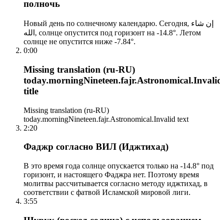
полночь
Новый день по солнечному календарю. Сегодня, إن شاء
الله, солнце опустится под горизонт на -14.8°. Летом
солнце не опустится ниже -7.84°.
0:00
Missing translation (ru-RU)
today.morningNineteen.fajr.Astronomical.Invali
title
Missing translation (ru-RU)
today.morningNineteen.fajr.Astronomical.Invalid text
2:20
Фаджр согласно ВИЛ (Иджтихад)
В это время года солнце опускается только на -14.8° под
горизонт, и настоящего Фаджра нет. Поэтому время
молитвы рассчитывается согласно методу иджтихад, в
соответствии с фатвой Исламской мировой лиги.
3:55