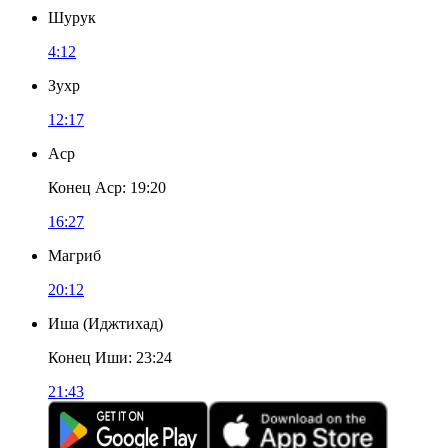
Шурук
4:12
Зухр
12:17
Аср
Конец Аср
:
19:20
16:27
Магриб
20:12
Иша
(
Иджтихад
)
Конец Иши
:
23:24
21:43