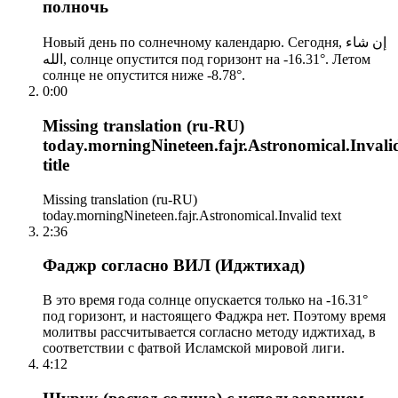
полночь
Новый день по солнечному календарю. Сегодня, إن شاء
الله, солнце опустится под горизонт на -16.31°. Летом
солнце не опустится ниже -8.78°.
0:00
Missing translation (ru-RU)
today.morningNineteen.fajr.Astronomical.Invali
title
Missing translation (ru-RU)
today.morningNineteen.fajr.Astronomical.Invalid text
2:36
Фаджр согласно ВИЛ (Иджтихад)
В это время года солнце опускается только на -16.31°
под горизонт, и настоящего Фаджра нет. Поэтому время
молитвы рассчитывается согласно методу иджтихад, в
соответствии с фатвой Исламской мировой лиги.
4:12