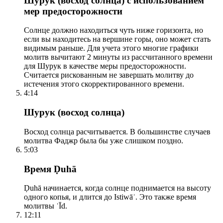
Шурук (восход солнца) с использованием
мер предосторожности
Солнце должно находиться чуть ниже горизонта, но
если вы находитесь на вершине горы, оно может стать
видимым раньше. Для учета этого многие графики
молитв вычитают 2 минуты из рассчитанного времени
для Шурук в качестве меры предосторожности.
Считается рискованным не завершать молитву до
истечения этого скорректированного времени.
4:14
Шурук (восход солнца)
Восход солнца расчитывается. В большинстве случаев
молитва Фаджр была бы уже слишком поздно.
5:03
Время Ḍuhā
Ḍuhā начинается, когда солнце поднимается на высоту
одного копья, и длится до Istiwāʾ. Это также время
молитвы ʿĪd.
12:11