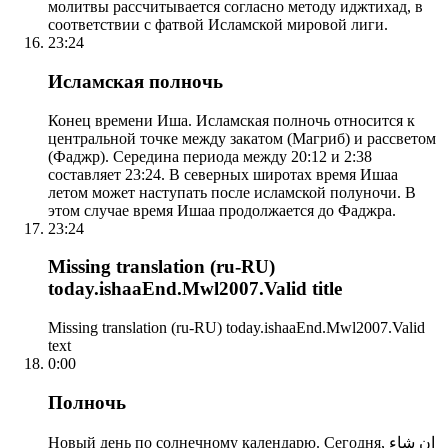
молитвы рассчитывается согласно методу иджтихад, в
соответствии с фатвой Исламской мировой лиги.
23:24
Исламская полночь
Конец времени Иша. Исламская полночь относится к
центральной точке между закатом (Магриб) и рассветом
(Фаджр). Середина периода между 20:12 и 2:38
составляет 23:24. В северных широтах время Ишаа
летом может наступать после исламской полуночи. В
этом случае время Ишаа продолжается до Фаджра.
23:24
Missing translation (ru-RU)
today.ishaaEnd.Mwl2007.Valid title
Missing translation (ru-RU) today.ishaaEnd.Mwl2007.Valid
text
0:00
Полночь
Новый день по солнечному календарю. Сегодня, إن شاء