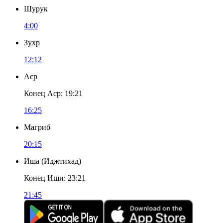
Шурук
4:00
Зухр
12:12
Аср
Конец Аср
:
19:21
16:25
Магриб
20:15
Иша
(
Иджтихад
)
Конец Иши
:
23:21
21:45