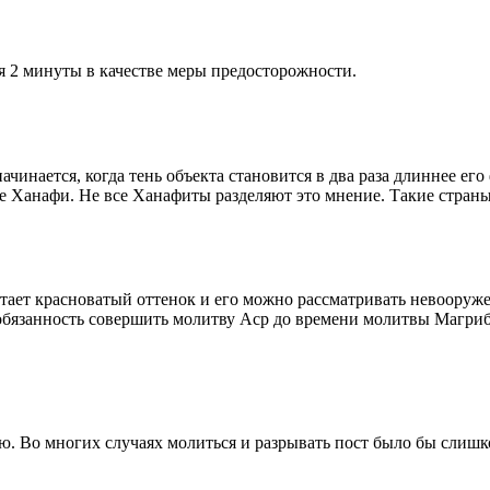
я 2 минуты в качестве меры предосторожности.
чинается, когда тень объекта становится в два раза длиннее ег
ие Ханафи. Не все Ханафиты разделяют это мнение. Такие страны,
етает красноватый оттенок и его можно рассматривать невооруж
 обязанность совершить молитву Аср до времени молитвы Магриб
рю. Во многих случаях молиться и разрывать пост было бы слишк