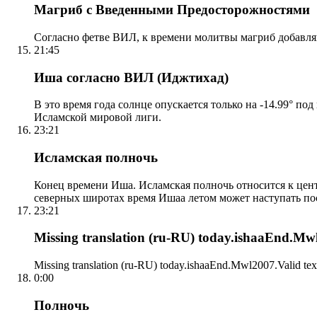
Магриб с Введенными Предосторожностями
Согласно фетве ВИЛ, к времени молитвы магриб добавля
21:45
Иша согласно ВИЛ (Иджтихад)
В это время года солнце опускается только на -14.99° по
Исламской мировой лиги.
23:21
Исламская полночь
Конец времени Иша. Исламская полночь относится к центр
северных широтах время Ишаа летом может наступать по
23:21
Missing translation (ru-RU) today.ishaaEnd.Mwl2
Missing translation (ru-RU) today.ishaaEnd.Mwl2007.Valid tex
0:00
Полночь