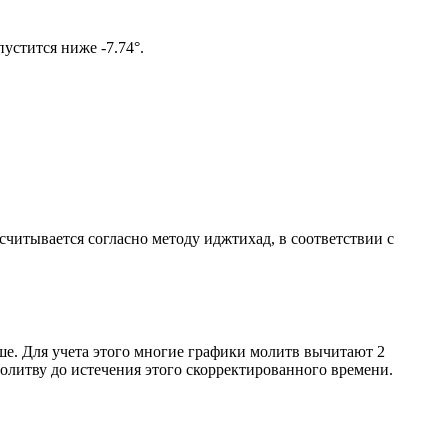
ом солнце не опустится ниже -7.74°.
ссчитывается согласно методу иджтихад, в соответствии с
ше. Для учета этого многие графики молитв вычитают 2
олитву до истечения этого скорректированного времени.