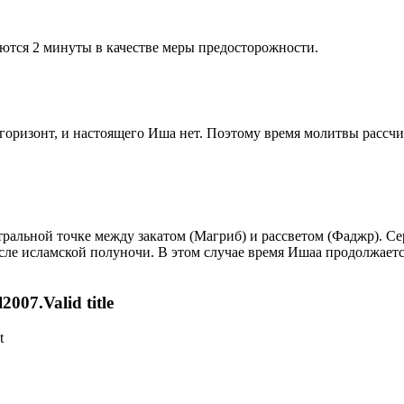
ются 2 минуты в качестве меры предосторожности.
д горизонт, и настоящего Иша нет. Поэтому время молитвы рассч
альной точке между закатом (Магриб) и рассветом (Фаджр). Сере
сле исламской полуночи. В этом случае время Ишаа продолжаетс
007.Valid title
t