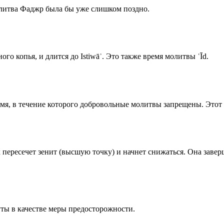
олитва Фаджр была бы уже слишком поздно.
го копья, и длится до Istiwāʾ. Это также время молитвы ʿĪd.
емя, в течение которого добровольные молитвы запрещены. Этот 
к пересечет зенит (высшую точку) и начнет снижаться. Она заве
ты в качестве меры предосторожности.