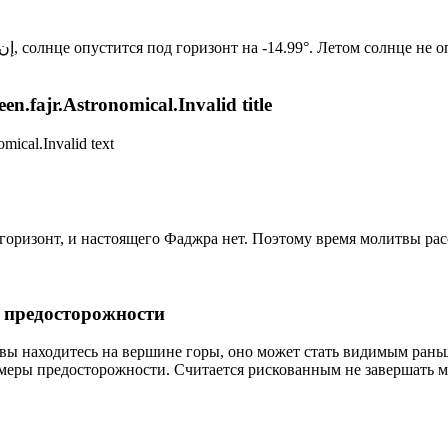
Новый день по солнечному календарю. Сегодня, إن شاء الله, солнце опустится под горизонт на -14.99°. Лет
n.fajr.Astronomical.Invalid title
mical.Invalid text
д горизонт, и настоящего Фаджра нет. Поэтому время молитвы ра
р предосторожности
 вы находитесь на вершине горы, оно может стать видимым рань
меры предосторожности. Считается рискованным не завершать м