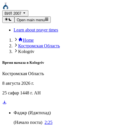
ВИЛ 2007
Open main menu
Learn about prayer times
Home
Костромская Область
Kologriv
Время намаза в
Kologriv
Костромская Область
8 августа 2026 г.
25 сафар 1448 г. AH
Фаджр
(
Иджтихад
)
(
Начало поста
)
2:25