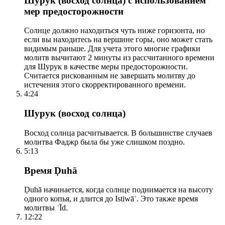
Шурук (восход солнца) с использованием
мер предосторожности
Солнце должно находиться чуть ниже горизонта, но
если вы находитесь на вершине горы, оно может стать
видимым раньше. Для учета этого многие графики
молитв вычитают 2 минуты из рассчитанного времени
для Шурук в качестве меры предосторожности.
Считается рискованным не завершать молитву до
истечения этого скорректированного времени.
4:24
Шурук (восход солнца)
Восход солнца расчитывается. В большинстве случаев
молитва Фаджр была бы уже слишком поздно.
5:13
Время Ḍuhā
Ḍuhā начинается, когда солнце поднимается на высоту
одного копья, и длится до Istiwāʾ. Это также время
молитвы ʿĪd.
12:22