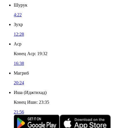
Шурук
4:22
Зухр
12:28
Аср
Конец Аср
:
19:32
16:38
Магриб
20:24
Иша
(
Иджтихад
)
Конец Иши
:
23:35
21:56