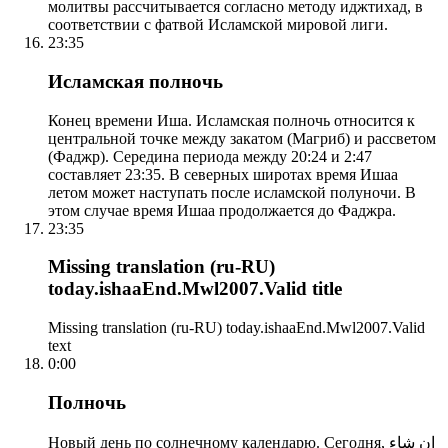
молитвы рассчитывается согласно методу иджтихад, в
соответствии с фатвой Исламской мировой лиги.
23:35
Исламская полночь
Конец времени Иша. Исламская полночь относится к
центральной точке между закатом (Магриб) и рассветом
(Фаджр). Середина периода между 20:24 и 2:47
составляет 23:35. В северных широтах время Ишаа
летом может наступать после исламской полуночи. В
этом случае время Ишаа продолжается до Фаджра.
23:35
Missing translation (ru-RU)
today.ishaaEnd.Mwl2007.Valid title
Missing translation (ru-RU) today.ishaaEnd.Mwl2007.Valid
text
0:00
Полночь
Новый день по солнечному календарю. Сегодня, إن شاء