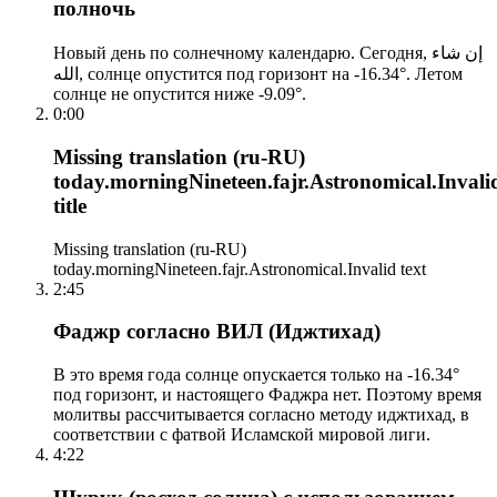
полночь
Новый день по солнечному календарю. Сегодня, إن شاء
الله, солнце опустится под горизонт на -16.34°. Летом
солнце не опустится ниже -9.09°.
0:00
Missing translation (ru-RU)
today.morningNineteen.fajr.Astronomical.Invali
title
Missing translation (ru-RU)
today.morningNineteen.fajr.Astronomical.Invalid text
2:45
Фаджр согласно ВИЛ (Иджтихад)
В это время года солнце опускается только на -16.34°
под горизонт, и настоящего Фаджра нет. Поэтому время
молитвы рассчитывается согласно методу иджтихад, в
соответствии с фатвой Исламской мировой лиги.
4:22