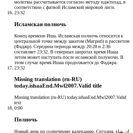
молитвы рассчитывается согласно методу иджтихад, в
соответствии с фатвой Исламской мировой лиги.
23:32
Исламская полночь
Конец времени Иша. Исламская полночь относится к
центральной точке между закатом (Магриб) и рассветом
(Фаджр). Середина периода между 20:28 и 2:36
составляет 23:32. В северных широтах время Ишаа
летом может наступать после исламской полуночи. В
этом случае время Ишаа продолжается до Фаджра.
23:32
Missing translation (ru-RU)
today.ishaaEnd.Mwl2007.Valid title
Missing translation (ru-RU) today.ishaaEnd.Mwl2007.Valid
text
0:00
Полночь
Новый день по солнечному календарю. Сегодня, إن شاء