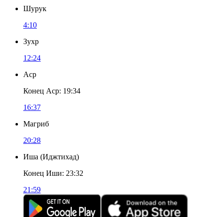
Шурук
4:10
Зухр
12:24
Аср
Конец Аср
:
19:34
16:37
Магриб
20:28
Иша
(
Иджтихад
)
Конец Иши
:
23:32
21:59