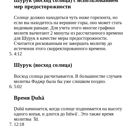
Шурук (восход солнца) с использованием
мер предосторожности
Солнце должно находиться чуть ниже горизонта, но
если вы находитесь на вершине горы, оно может стать
видимым раньше. Для учета этого многие графики
молитв вычитают 2 минуты из рассчитанного времени
для Шурук в качестве меры предосторожности.
Считается рискованным не завершать молитву до
истечения этого скорректированного времени.
4:12
Шурук (восход солнца)
Восход солнца расчитывается. В большинстве случаев
молитва Фаджр была бы уже слишком поздно.
5:02
Время Ḍuhā
Ḍuhā начинается, когда солнце поднимается на высоту
одного копья, и длится до Istiwāʾ. Это также время
молитвы ʿĪd.
12:18