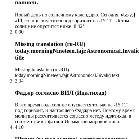
полночь
Новый день по солнечному календарю. Сегодня, إن شاء
الله, солнце опустится под горизонт на -15.11°. Летом
солнце не опустится ниже -8.42°.
0:00
Missing translation (ru-RU)
today.morningNineteen.fajr.Astronomical.Invali
title
Missing translation (ru-RU)
today.morningNineteen.fajr.Astronomical.Invalid text
2:34
Фаджр согласно ВИЛ (Иджтихад)
В это время года солнце опускается только на -15.11°
под горизонт, и настоящего Фаджра нет. Поэтому время
молитвы рассчитывается согласно методу иджтихад, в
соответствии с фатвой Исламской мировой лиги.
4:10