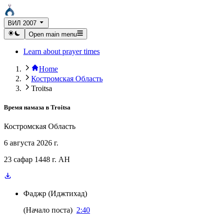
ВИЛ 2007
Open main menu
Learn about prayer times
Home
Костромская Область
Troitsa
Время намаза в
Troitsa
Костромская Область
6 августа 2026 г.
23 сафар 1448 г. AH
Фаджр
(
Иджтихад
)
(
Начало поста
)
2:40