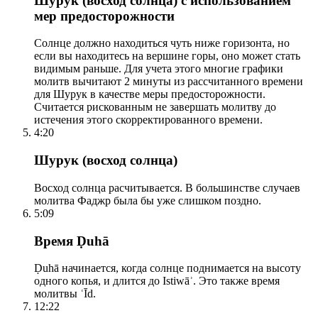
Шурук (восход солнца) с использованием
мер предосторожности
Солнце должно находиться чуть ниже горизонта, но
если вы находитесь на вершине горы, оно может стать
видимым раньше. Для учета этого многие графики
молитв вычитают 2 минуты из рассчитанного времени
для Шурук в качестве меры предосторожности.
Считается рискованным не завершать молитву до
истечения этого скорректированного времени.
4:20
Шурук (восход солнца)
Восход солнца расчитывается. В большинстве случаев
молитва Фаджр была бы уже слишком поздно.
5:09
Время Ḍuhā
Ḍuhā начинается, когда солнце поднимается на высоту
одного копья, и длится до Istiwāʾ. Это также время
молитвы ʿĪd.
12:22