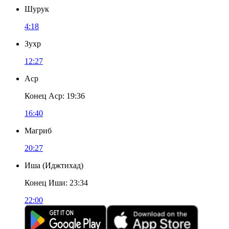
Шурук
4:18
Зухр
12:27
Аср
Конец Аср
:
19:36
16:40
Магриб
20:27
Иша
(
Иджтихад
)
Конец Иши
:
23:34
22:00