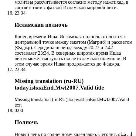
молитвы рассчитывается согласно методу иджтихад, в
соответствии с фатвой Исламской мировой лиги.
23:34
Исламская полночь
Конец времени Иша. Исламская полночь относится к
центральной точке между закатом (Магриб) и рассветом
(Фаджр). Середина периода между 20:27 и 2:42
составляет 23:34. В северных широтах время Ишаа
летом может наступать после исламской полуночи. В
этом случае время Ишаа продолжается до Фаджра.
23:34
Missing translation (ru-RU)
today.ishaaEnd.Mwl2007.Valid title
Missing translation (ru-RU) today.ishaaEnd.Mwl2007.Valid
text
0:00
Полночь
Новый день по солнечному календарю. Сегодня, إن شاء