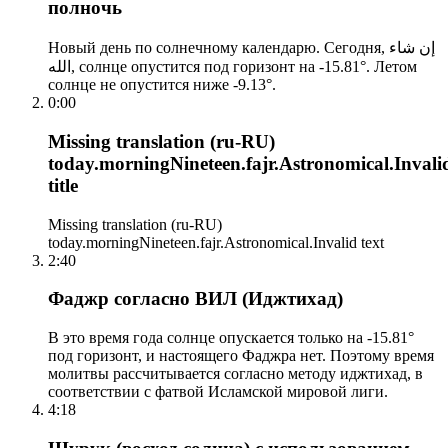
полночь
Новый день по солнечному календарю. Сегодня, إن شاء
الله, солнце опустится под горизонт на -15.81°. Летом
солнце не опустится ниже -9.13°.
0:00
Missing translation (ru-RU)
today.morningNineteen.fajr.Astronomical.Invali
title
Missing translation (ru-RU)
today.morningNineteen.fajr.Astronomical.Invalid text
2:40
Фаджр согласно ВИЛ (Иджтихад)
В это время года солнце опускается только на -15.81°
под горизонт, и настоящего Фаджра нет. Поэтому время
молитвы рассчитывается согласно методу иджтихад, в
соответствии с фатвой Исламской мировой лиги.
4:18