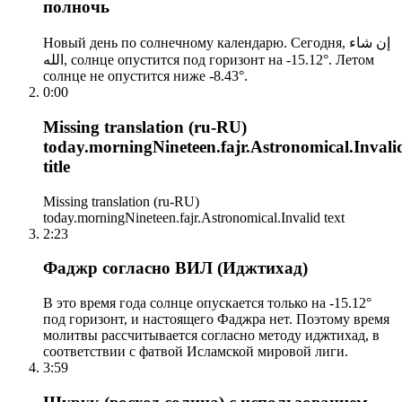
полночь
Новый день по солнечному календарю. Сегодня, إن شاء
الله, солнце опустится под горизонт на -15.12°. Летом
солнце не опустится ниже -8.43°.
0:00
Missing translation (ru-RU)
today.morningNineteen.fajr.Astronomical.Invali
title
Missing translation (ru-RU)
today.morningNineteen.fajr.Astronomical.Invalid text
2:23
Фаджр согласно ВИЛ (Иджтихад)
В это время года солнце опускается только на -15.12°
под горизонт, и настоящего Фаджра нет. Поэтому время
молитвы рассчитывается согласно методу иджтихад, в
соответствии с фатвой Исламской мировой лиги.
3:59