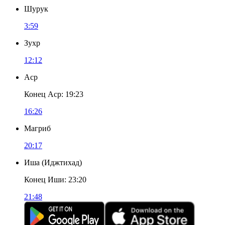
Шурук
3:59
Зухр
12:12
Аср
Конец Аср
:
19:23
16:26
Магриб
20:17
Иша
(
Иджтихад
)
Конец Иши
:
23:20
21:48