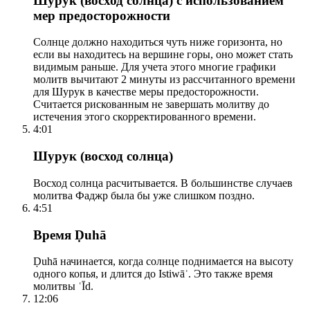
Шурук (восход солнца) с использованием
мер предосторожности
Солнце должно находиться чуть ниже горизонта, но
если вы находитесь на вершине горы, оно может стать
видимым раньше. Для учета этого многие графики
молитв вычитают 2 минуты из рассчитанного времени
для Шурук в качестве меры предосторожности.
Считается рискованным не завершать молитву до
истечения этого скорректированного времени.
4:01
Шурук (восход солнца)
Восход солнца расчитывается. В большинстве случаев
молитва Фаджр была бы уже слишком поздно.
4:51
Время Ḍuhā
Ḍuhā начинается, когда солнце поднимается на высоту
одного копья, и длится до Istiwāʾ. Это также время
молитвы ʿĪd.
12:06