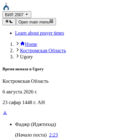
ВИЛ 2007
Open main menu
Learn about prayer times
Home
Костромская Область
Ugory
Время намаза в
Ugory
Костромская Область
6 августа 2026 г.
23 сафар 1448 г. AH
Фаджр
(
Иджтихад
)
(
Начало поста
)
2:23