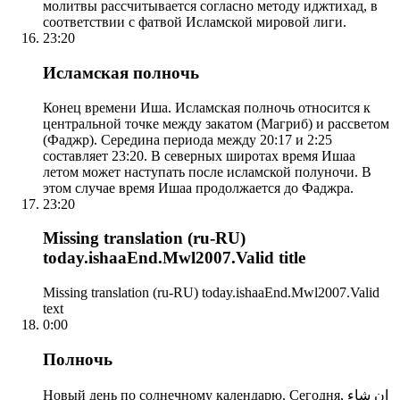
молитвы рассчитывается согласно методу иджтихад, в
соответствии с фатвой Исламской мировой лиги.
23:20
Исламская полночь
Конец времени Иша. Исламская полночь относится к
центральной точке между закатом (Магриб) и рассветом
(Фаджр). Середина периода между 20:17 и 2:25
составляет 23:20. В северных широтах время Ишаа
летом может наступать после исламской полуночи. В
этом случае время Ишаа продолжается до Фаджра.
23:20
Missing translation (ru-RU)
today.ishaaEnd.Mwl2007.Valid title
Missing translation (ru-RU) today.ishaaEnd.Mwl2007.Valid
text
0:00
Полночь
Новый день по солнечному календарю. Сегодня, إن شاء