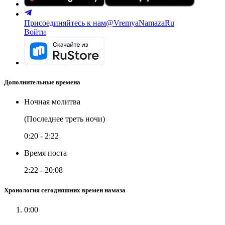
Присоединяйтесь к нам
@VremyaNamazaRu
Войти
Дополнительные времена
Ночная молитва
(Последнее треть ночи)
0:20
-
2:22
Время поста
2:22
-
20:08
Хронология сегодняшних времен намаза
0:00