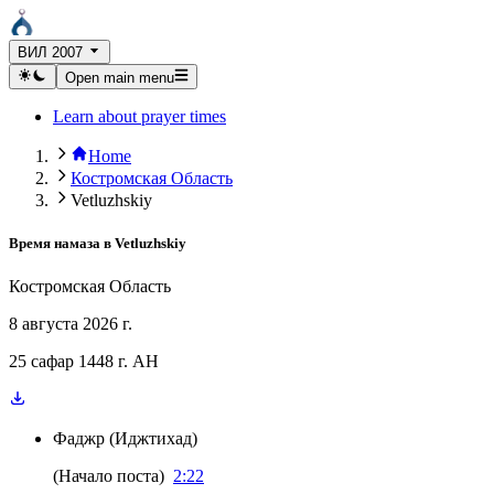
ВИЛ 2007
Open main menu
Learn about prayer times
Home
Костромская Область
Vetluzhskiy
Время намаза в
Vetluzhskiy
Костромская Область
8 августа 2026 г.
25 сафар 1448 г. AH
Фаджр
(
Иджтихад
)
(
Начало поста
)
2:22