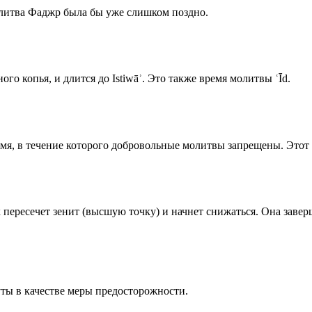
олитва Фаджр была бы уже слишком поздно.
го копья, и длится до Istiwāʾ. Это также время молитвы ʿĪd.
емя, в течение которого добровольные молитвы запрещены. Этот 
к пересечет зенит (высшую точку) и начнет снижаться. Она заве
ты в качестве меры предосторожности.