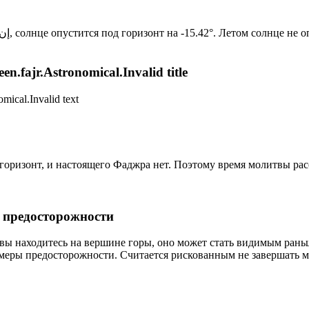
Новый день по солнечному календарю. Сегодня, إن شاء الله, солнце опустится под горизонт на -15.42°. Лет
n.fajr.Astronomical.Invalid title
mical.Invalid text
д горизонт, и настоящего Фаджра нет. Поэтому время молитвы ра
р предосторожности
 вы находитесь на вершине горы, оно может стать видимым рань
меры предосторожности. Считается рискованным не завершать м