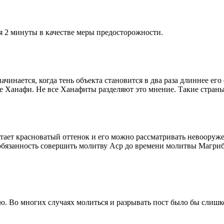
я 2 минуты в качестве меры предосторожности.
чинается, когда тень объекта становится в два раза длиннее ег
ие Ханафи. Не все Ханафиты разделяют это мнение. Такие страны,
етает красноватый оттенок и его можно рассматривать невооруж
 обязанность совершить молитву Аср до времени молитвы Магриб
рю. Во многих случаях молиться и разрывать пост было бы слишк