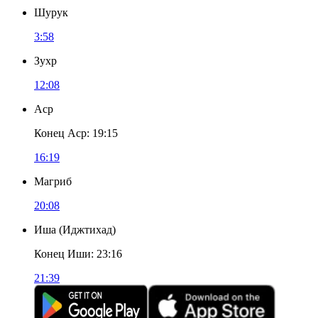
Шурук
3:58
Зухр
12:08
Аср
Конец Аср
:
19:15
16:19
Магриб
20:08
Иша
(
Иджтихад
)
Конец Иши
:
23:16
21:39