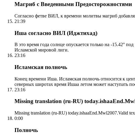
Магриб с Введенными Предосторожностями
Согласно фетве ВИЛ, к времени молитвы магриб добавля
21:39
Иша согласно ВИЛ (Иджтихад)
В это время года солнце опускается только на -15.42° по
Исламской мировой лиги.
23:16
Исламская полночь
Конец времени Иша. Исламская полночь относится к центр
северных широтах время Ишаа летом может наступать по
23:16
Missing translation (ru-RU) today.ishaaEnd.Mwl2
Missing translation (ru-RU) today.ishaaEnd.Mwl2007.Valid tex
0:00
Полночь