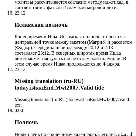
молитвы рассчитывается согласно методу иджтихад, в
соответствии с фатвой Исламской мировой лиги.
23:12
Исламская полночь
Конец времени Иша. Исламская полночь относится к
центральной точке между закатом (Магриб) и рассветом
(Фаджр). Середина периода между 20:12 и 2:13
составляет 23:12. В северных широтах время Ишаа
летом может наступать после исламской полуночи. В
этом случае время Ишаа продолжается до Фаджра.
23:12
Missing translation (ru-RU)
today.ishaaEnd.Mwl2007.Valid title
Missing translation (ru-RU) today.ishaaEnd.Mwl2007.Valid
text
0:00
Полночь
Новый день по солнечному календарю. Сегодня, إن شاء