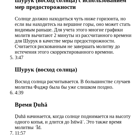
Шурук (восход солнца) с использованием
мер предосторожности
Солнце должно находиться чуть ниже горизонта, но
если вы находитесь на вершине горы, оно может стать
видимым раньше. Для учета этого многие графики
молитв вычитают 2 минуты из рассчитанного времени
для Шурук в качестве меры предосторожности.
Считается рискованным не завершать молитву до
истечения этого скорректированного времени.
3:47
Шурук (восход солнца)
Восход солнца расчитывается. В большинстве случаев
молитва Фаджр была бы уже слишком поздно.
4:39
Время Ḍuhā
Ḍuhā начинается, когда солнце поднимается на высоту
одного копья, и длится до Istiwāʾ. Это также время
молитвы ʿĪd.
11:57