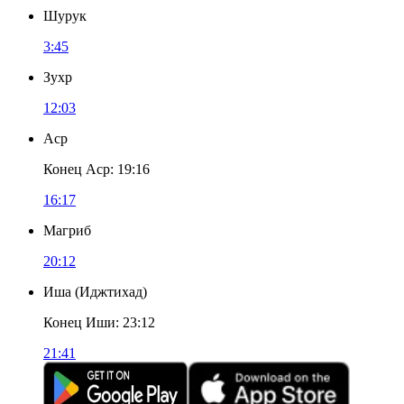
Шурук
3:45
Зухр
12:03
Аср
Конец Аср
:
19:16
16:17
Магриб
20:12
Иша
(
Иджтихад
)
Конец Иши
:
23:12
21:41