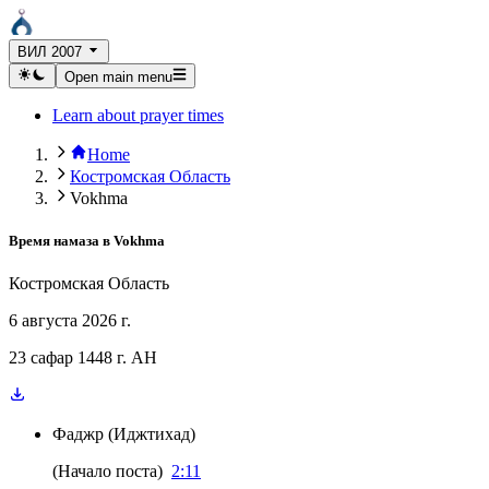
ВИЛ 2007
Open main menu
Learn about prayer times
Home
Костромская Область
Vokhma
Время намаза в
Vokhma
Костромская Область
6 августа 2026 г.
23 сафар 1448 г. AH
Фаджр
(
Иджтихад
)
(
Начало поста
)
2:11