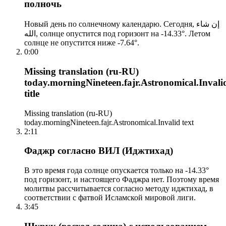
полночь
Новый день по солнечному календарю. Сегодня, إن شاء
الله, солнце опустится под горизонт на -14.33°. Летом
солнце не опустится ниже -7.64°.
0:00
Missing translation (ru-RU)
today.morningNineteen.fajr.Astronomical.Invali
title
Missing translation (ru-RU)
today.morningNineteen.fajr.Astronomical.Invalid text
2:11
Фаджр согласно ВИЛ (Иджтихад)
В это время года солнце опускается только на -14.33°
под горизонт, и настоящего Фаджра нет. Поэтому время
молитвы рассчитывается согласно методу иджтихад, в
соответствии с фатвой Исламской мировой лиги.
3:45