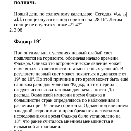
полночь
Новый день по солнечному календарю. Сегодня, إن شاء
الله, солнце опустится под горизонт на -28.16°. Летом
солнце не опустится ниже -21.47°.
3:08
Фаджр 19°
При оптимальных условиях первый слабый свет
появляется на горизонте, обозначая начало времени
Фаджра. Однако это астрономическое явление может
изменяться в зависимости от атмосферных условий. В
результате первый свет может появиться в диапазоне от
19° до 18°. По этой причине в это время может быть ещё
слишком рано для молитвы Фаджр, и этот период
следует использовать только для начала поста. До
распада Османской империи время Фаджра в
большинстве стран определялось по наблюдениям и
расчетам при 19° ниже горизонта. Однако под влиянием
западной астрономии и пренебрежения исламскими
исследованиями время Фаджра было установлено на
18°, что ранее считалось мнением меньшинства в
исламской астрономии.