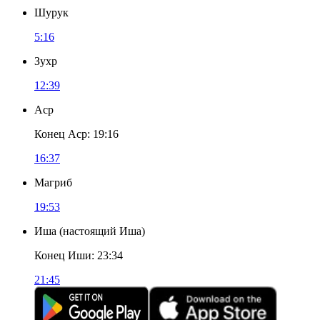
Шурук
5:16
Зухр
12:39
Аср
Конец Аср
:
19:16
16:37
Магриб
19:53
Иша
(
настоящий Иша
)
Конец Иши
:
23:34
21:45