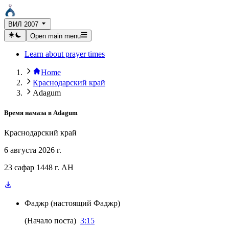
ВИЛ 2007
Open main menu
Learn about prayer times
Home
Краснодарский край
Adagum
Время намаза в
Adagum
Краснодарский край
6 августа 2026 г.
23 сафар 1448 г. AH
Фаджр
(
настоящий Фаджр
)
(
Начало поста
)
3:15