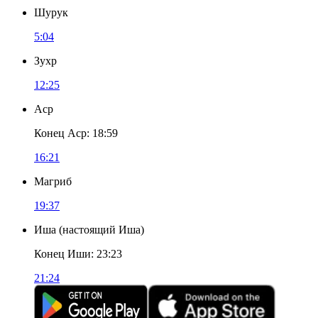
Шурук
5:04
Зухр
12:25
Аср
Конец Аср
:
18:59
16:21
Магриб
19:37
Иша
(
настоящий Иша
)
Конец Иши
:
23:23
21:24