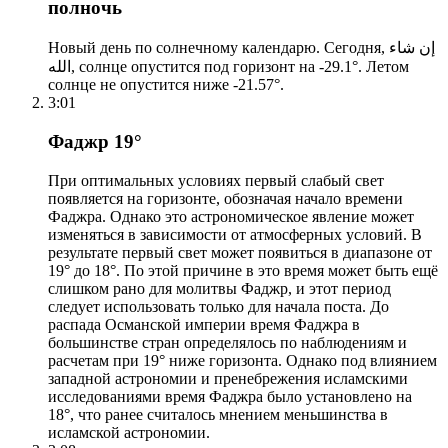
полночь
Новый день по солнечному календарю. Сегодня, إن شاء
الله, солнце опустится под горизонт на -29.1°. Летом
солнце не опустится ниже -21.57°.
3:01
Фаджр 19°
При оптимальных условиях первый слабый свет
появляется на горизонте, обозначая начало времени
Фаджра. Однако это астрономическое явление может
изменяться в зависимости от атмосферных условий. В
результате первый свет может появиться в диапазоне от
19° до 18°. По этой причине в это время может быть ещё
слишком рано для молитвы Фаджр, и этот период
следует использовать только для начала поста. До
распада Османской империи время Фаджра в
большинстве стран определялось по наблюдениям и
расчетам при 19° ниже горизонта. Однако под влиянием
западной астрономии и пренебрежения исламскими
исследованиями время Фаджра было установлено на
18°, что ранее считалось мнением меньшинства в
исламской астрономии.