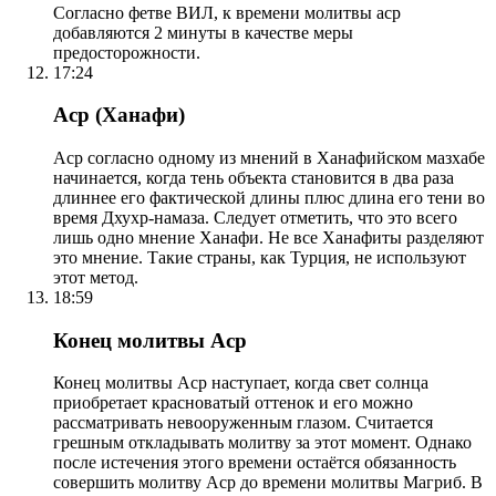
Согласно фетве ВИЛ, к времени молитвы аср
добавляются 2 минуты в качестве меры
предосторожности.
17:24
Аср (Ханафи)
Аср согласно одному из мнений в Ханафийском мазхабе
начинается, когда тень объекта становится в два раза
длиннее его фактической длины плюс длина его тени во
время Дхухр-намаза. Следует отметить, что это всего
лишь одно мнение Ханафи. Не все Ханафиты разделяют
это мнение. Такие страны, как Турция, не используют
этот метод.
18:59
Конец молитвы Аср
Конец молитвы Аср наступает, когда свет солнца
приобретает красноватый оттенок и его можно
рассматривать невооруженным глазом. Считается
грешным откладывать молитву за этот момент. Однако
после истечения этого времени остаётся обязанность
совершить молитву Аср до времени молитвы Магриб. В