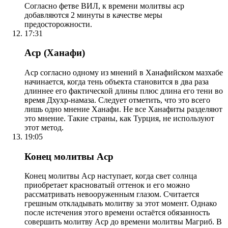
Согласно фетве ВИЛ, к времени молитвы аср
добавляются 2 минуты в качестве меры
предосторожности.
17:31
Аср (Ханафи)
Аср согласно одному из мнений в Ханафийском мазхабе
начинается, когда тень объекта становится в два раза
длиннее его фактической длины плюс длина его тени во
время Дхухр-намаза. Следует отметить, что это всего
лишь одно мнение Ханафи. Не все Ханафиты разделяют
это мнение. Такие страны, как Турция, не используют
этот метод.
19:05
Конец молитвы Аср
Конец молитвы Аср наступает, когда свет солнца
приобретает красноватый оттенок и его можно
рассматривать невооруженным глазом. Считается
грешным откладывать молитву за этот момент. Однако
после истечения этого времени остаётся обязанность
совершить молитву Аср до времени молитвы Магриб. В