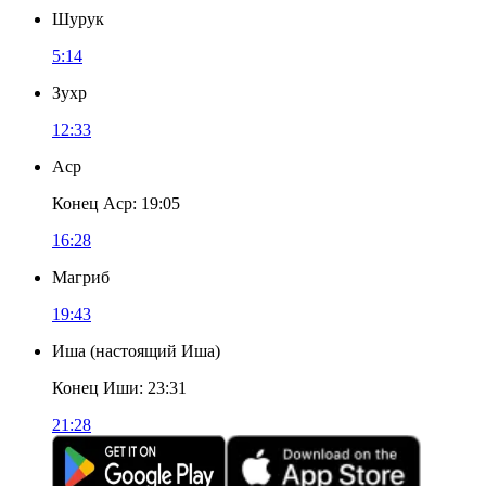
Шурук
5:14
Зухр
12:33
Аср
Конец Аср
:
19:05
16:28
Магриб
19:43
Иша
(
настоящий Иша
)
Конец Иши
:
23:31
21:28