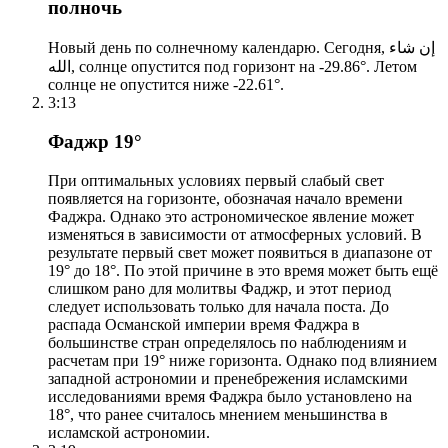
полночь
Новый день по солнечному календарю. Сегодня, إن شاء
الله, солнце опустится под горизонт на -29.86°. Летом
солнце не опустится ниже -22.61°.
3:13
Фаджр 19°
При оптимальных условиях первый слабый свет
появляется на горизонте, обозначая начало времени
Фаджра. Однако это астрономическое явление может
изменяться в зависимости от атмосферных условий. В
результате первый свет может появиться в диапазоне от
19° до 18°. По этой причине в это время может быть ещё
слишком рано для молитвы Фаджр, и этот период
следует использовать только для начала поста. До
распада Османской империи время Фаджра в
большинстве стран определялось по наблюдениям и
расчетам при 19° ниже горизонта. Однако под влиянием
западной астрономии и пренебрежения исламскими
исследованиями время Фаджра было установлено на
18°, что ранее считалось мнением меньшинства в
исламской астрономии.