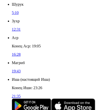
Шурук
5:10
Зухр
12:31
Аср
Конец Аср
:
19:05
16:28
Магриб
19:43
Иша
(
настоящий Иша
)
Конец Иши
:
23:26
21:35