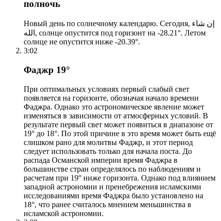
полночь
Новый день по солнечному календарю. Сегодня, إن شاء
الله, солнце опустится под горизонт на -28.21°. Летом
солнце не опустится ниже -20.39°.
3:02
Фаджр 19°
При оптимальных условиях первый слабый свет
появляется на горизонте, обозначая начало времени
Фаджра. Однако это астрономическое явление может
изменяться в зависимости от атмосферных условий. В
результате первый свет может появиться в диапазоне от
19° до 18°. По этой причине в это время может быть ещё
слишком рано для молитвы Фаджр, и этот период
следует использовать только для начала поста. До
распада Османской империи время Фаджра в
большинстве стран определялось по наблюдениям и
расчетам при 19° ниже горизонта. Однако под влиянием
западной астрономии и пренебрежения исламскими
исследованиями время Фаджра было установлено на
18°, что ранее считалось мнением меньшинства в
исламской астрономии.