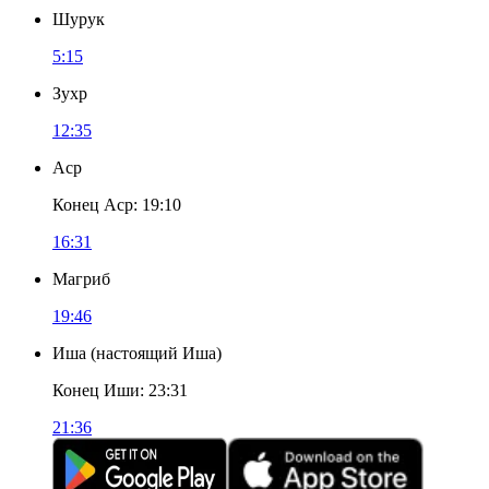
Шурук
5:15
Зухр
12:35
Аср
Конец Аср
:
19:10
16:31
Магриб
19:46
Иша
(
настоящий Иша
)
Конец Иши
:
23:31
21:36