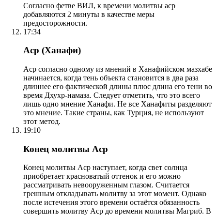
Согласно фетве ВИЛ, к времени молитвы аср
добавляются 2 минуты в качестве меры
предосторожности.
17:34
Аср (Ханафи)
Аср согласно одному из мнений в Ханафийском мазхабе
начинается, когда тень объекта становится в два раза
длиннее его фактической длины плюс длина его тени во
время Дхухр-намаза. Следует отметить, что это всего
лишь одно мнение Ханафи. Не все Ханафиты разделяют
это мнение. Такие страны, как Турция, не используют
этот метод.
19:10
Конец молитвы Аср
Конец молитвы Аср наступает, когда свет солнца
приобретает красноватый оттенок и его можно
рассматривать невооруженным глазом. Считается
грешным откладывать молитву за этот момент. Однако
после истечения этого времени остаётся обязанность
совершить молитву Аср до времени молитвы Магриб. В