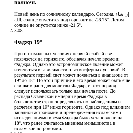
полночь
Новый день по солнечному календарю. Сегодня, إن شاء
الله, солнце опустится под горизонт на -28.75°. Летом
солнце не опустится ниже -21.5°.
3:08
Фаджр 19°
При оптимальных условиях первый слабый свет
появляется на горизонте, обозначая начало времени
Фаджра. Однако это астрономическое явление может
изменяться в зависимости от атмосферных условий. В
результате первый свет может появиться в диапазоне от
19° до 18°. По этой причине в это время может быть ещё
слишком рано для молитвы Фаджр, и этот период
следует использовать только для начала поста. До
распада Османской империи время Фаджра в
большинстве стран определялось по наблюдениям и
расчетам при 19° ниже горизонта. Однако под влиянием
западной астрономии и пренебрежения исламскими
исследованиями время Фаджра было установлено на
18°, что ранее считалось мнением меньшинства в
исламской астрономии.