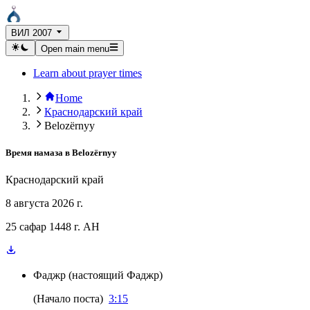
ВИЛ 2007
Open main menu
Learn about prayer times
Home
Краснодарский край
Belozërnyy
Время намаза в
Belozërnyy
Краснодарский край
8 августа 2026 г.
25 сафар 1448 г. AH
Фаджр
(
настоящий Фаджр
)
(
Начало поста
)
3:15