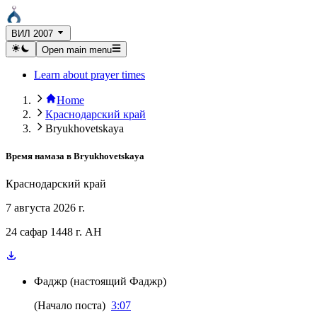
ВИЛ 2007
Open main menu
Learn about prayer times
Home
Краснодарский край
Bryukhovetskaya
Время намаза в
Bryukhovetskaya
Краснодарский край
7 августа 2026 г.
24 сафар 1448 г. AH
Фаджр
(
настоящий Фаджр
)
(
Начало поста
)
3:07