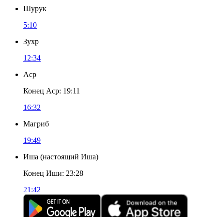
Шурук
5:10
Зухр
12:34
Аср
Конец Аср
:
19:11
16:32
Магриб
19:49
Иша
(
настоящий Иша
)
Конец Иши
:
23:28
21:42