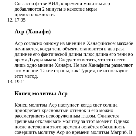
Согласно фетве ВИЛ, к времени молитвы аср
добавляются 2 минуты в качестве меры
предосторожности.
17:35
Аср (Ханафи)
Аср согласно одному из мнений в Ханафийском мазхабе
начинается, когда тень объекта становится в два раза
длиннее его фактической длины плюс длина его тени во
время Дхухр-намаза. Следует отметить, что это всего
лишь одно мнение Ханафи. Не все Ханафиты разделяют
это мнение. Такие страны, как Турция, не используют
этот метод.
19:11
Конец молитвы Аср
Конец молитвы Аср наступает, когда свет солнца
приобретает красноватый оттенок и его можно
рассматривать невооруженным глазом. Считается
грешным откладывать молитву за этот момент. Однако
после истечения этого времени остаётся обязанность
совершить молитву Аср до времени молитвы Магриб. В