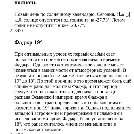
полночь
Новый день по солнечному календарю. Сегодня, إن شاء
الله, солнце опустится под горизонт на -27.73°. Летом
солнце не опустится ниже -20.77°.
3:00
Фаджр 19°
При оптимальных условиях первый слабый свет
появляется на горизонте, обозначая начало времени
Фаджра. Однако это астрономическое явление может
изменяться в зависимости от атмосферных условий. В
результате первый свет может появиться в диапазоне от
19° до 18°. По этой причине в это время может быть ещё
слишком рано для молитвы Фаджр, и этот период
следует использовать только для начала поста. До
распада Османской империи время Фаджра в
большинстве стран определялось по наблюдениям и
расчетам при 19° ниже горизонта. Однако под влиянием
западной астрономии и пренебрежения исламскими
исследованиями время Фаджра было установлено на
18°, что ранее считалось мнением меньшинства в
исламской астрономии.