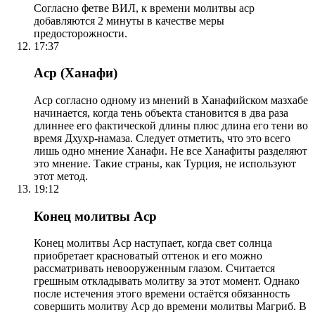
Согласно фетве ВИЛ, к времени молитвы аср
добавляются 2 минуты в качестве меры
предосторожности.
17:37
Аср (Ханафи)
Аср согласно одному из мнений в Ханафийском мазхабе
начинается, когда тень объекта становится в два раза
длиннее его фактической длины плюс длина его тени во
время Дхухр-намаза. Следует отметить, что это всего
лишь одно мнение Ханафи. Не все Ханафиты разделяют
это мнение. Такие страны, как Турция, не используют
этот метод.
19:12
Конец молитвы Аср
Конец молитвы Аср наступает, когда свет солнца
приобретает красноватый оттенок и его можно
рассматривать невооруженным глазом. Считается
грешным откладывать молитву за этот момент. Однако
после истечения этого времени остаётся обязанность
совершить молитву Аср до времени молитвы Магриб. В