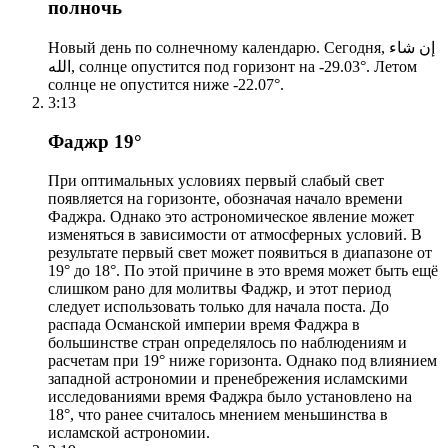
полночь
Новый день по солнечному календарю. Сегодня, إن شاء
الله, солнце опустится под горизонт на -29.03°. Летом
солнце не опустится ниже -22.07°.
3:13
Фаджр 19°
При оптимальных условиях первый слабый свет
появляется на горизонте, обозначая начало времени
Фаджра. Однако это астрономическое явление может
изменяться в зависимости от атмосферных условий. В
результате первый свет может появиться в диапазоне от
19° до 18°. По этой причине в это время может быть ещё
слишком рано для молитвы Фаджр, и этот период
следует использовать только для начала поста. До
распада Османской империи время Фаджра в
большинстве стран определялось по наблюдениям и
расчетам при 19° ниже горизонта. Однако под влиянием
западной астрономии и пренебрежения исламскими
исследованиями время Фаджра было установлено на
18°, что ранее считалось мнением меньшинства в
исламской астрономии.