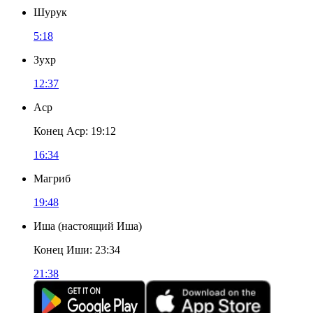
Шурук
5:18
Зухр
12:37
Аср
Конец Аср
:
19:12
16:34
Магриб
19:48
Иша
(
настоящий Иша
)
Конец Иши
:
23:34
21:38