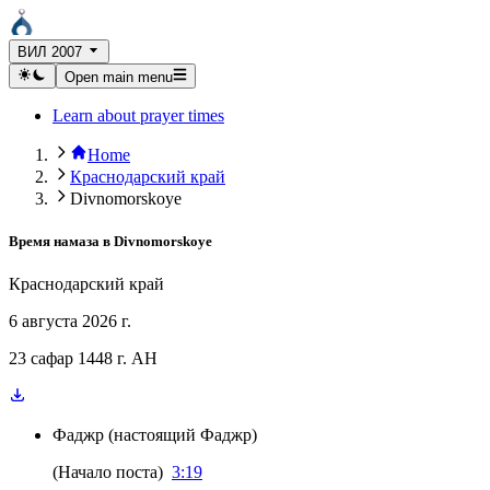
ВИЛ 2007
Open main menu
Learn about prayer times
Home
Краснодарский край
Divnomorskoye
Время намаза в
Divnomorskoye
Краснодарский край
6 августа 2026 г.
23 сафар 1448 г. AH
Фаджр
(
настоящий Фаджр
)
(
Начало поста
)
3:19