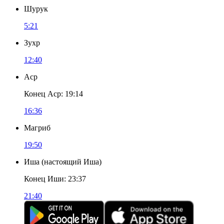
Шурук
5:21
Зухр
12:40
Аср
Конец Аср
:
19:14
16:36
Магриб
19:50
Иша
(
настоящий Иша
)
Конец Иши
:
23:37
21:40