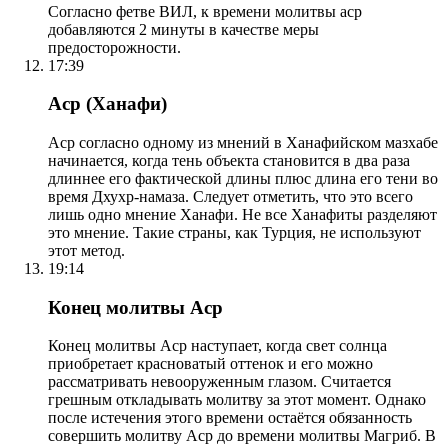
Согласно фетве ВИЛ, к времени молитвы аср
добавляются 2 минуты в качестве меры
предосторожности.
17:39
Аср (Ханафи)
Аср согласно одному из мнений в Ханафийском мазхабе
начинается, когда тень объекта становится в два раза
длиннее его фактической длины плюс длина его тени во
время Дхухр-намаза. Следует отметить, что это всего
лишь одно мнение Ханафи. Не все Ханафиты разделяют
это мнение. Такие страны, как Турция, не используют
этот метод.
19:14
Конец молитвы Аср
Конец молитвы Аср наступает, когда свет солнца
приобретает красноватый оттенок и его можно
рассматривать невооруженным глазом. Считается
грешным откладывать молитву за этот момент. Однако
после истечения этого времени остаётся обязанность
совершить молитву Аср до времени молитвы Магриб. В