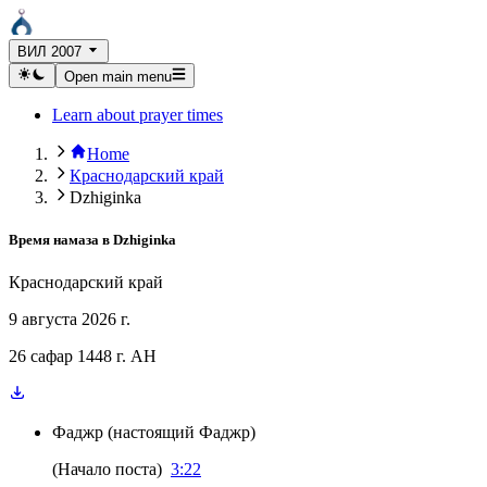
ВИЛ 2007
Open main menu
Learn about prayer times
Home
Краснодарский край
Dzhiginka
Время намаза в
Dzhiginka
Краснодарский край
9 августа 2026 г.
26 сафар 1448 г. AH
Фаджр
(
настоящий Фаджр
)
(
Начало поста
)
3:22