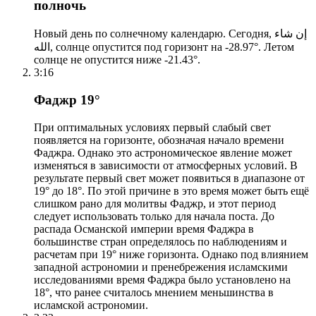
полночь
Новый день по солнечному календарю. Сегодня, إن شاء
الله, солнце опустится под горизонт на -28.97°. Летом
солнце не опустится ниже -21.43°.
3:16
Фаджр 19°
При оптимальных условиях первый слабый свет
появляется на горизонте, обозначая начало времени
Фаджра. Однако это астрономическое явление может
изменяться в зависимости от атмосферных условий. В
результате первый свет может появиться в диапазоне от
19° до 18°. По этой причине в это время может быть ещё
слишком рано для молитвы Фаджр, и этот период
следует использовать только для начала поста. До
распада Османской империи время Фаджра в
большинстве стран определялось по наблюдениям и
расчетам при 19° ниже горизонта. Однако под влиянием
западной астрономии и пренебрежения исламскими
исследованиями время Фаджра было установлено на
18°, что ранее считалось мнением меньшинства в
исламской астрономии.