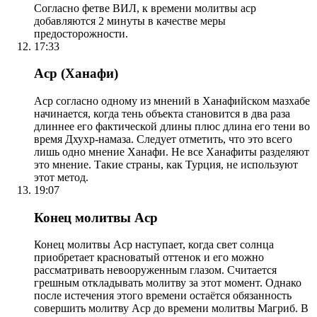
Согласно фетве ВИЛ, к времени молитвы аср
добавляются 2 минуты в качестве меры
предосторожности.
17:33
Аср (Ханафи)
Аср согласно одному из мнений в Ханафийском мазхабе
начинается, когда тень объекта становится в два раза
длиннее его фактической длины плюс длина его тени во
время Дхухр-намаза. Следует отметить, что это всего
лишь одно мнение Ханафи. Не все Ханафиты разделяют
это мнение. Такие страны, как Турция, не используют
этот метод.
19:07
Конец молитвы Аср
Конец молитвы Аср наступает, когда свет солнца
приобретает красноватый оттенок и его можно
рассматривать невооруженным глазом. Считается
грешным откладывать молитву за этот момент. Однако
после истечения этого времени остаётся обязанность
совершить молитву Аср до времени молитвы Магриб. В