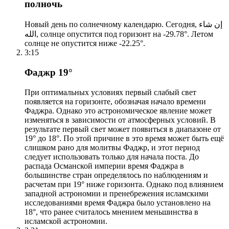
полночь
Новый день по солнечному календарю. Сегодня, إن شاء
الله, солнце опустится под горизонт на -29.78°. Летом
солнце не опустится ниже -22.25°.
3:15
Фаджр 19°
При оптимальных условиях первый слабый свет
появляется на горизонте, обозначая начало времени
Фаджра. Однако это астрономическое явление может
изменяться в зависимости от атмосферных условий. В
результате первый свет может появиться в диапазоне от
19° до 18°. По этой причине в это время может быть ещё
слишком рано для молитвы Фаджр, и этот период
следует использовать только для начала поста. До
распада Османской империи время Фаджра в
большинстве стран определялось по наблюдениям и
расчетам при 19° ниже горизонта. Однако под влиянием
западной астрономии и пренебрежения исламскими
исследованиями время Фаджра было установлено на
18°, что ранее считалось мнением меньшинства в
исламской астрономии.