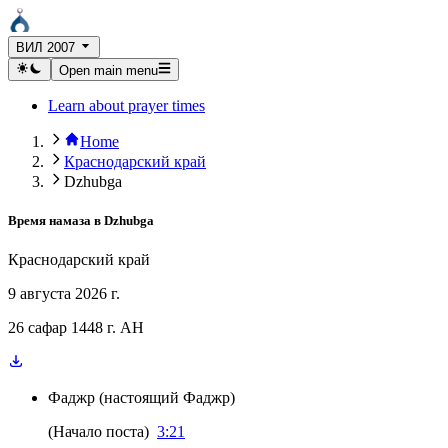
ВИЛ 2007
Open main menu
Learn about prayer times
Home
Краснодарский край
Dzhubga
Время намаза в
Dzhubga
Краснодарский край
9 августа 2026 г.
26 сафар 1448 г. AH
Фаджр
(
настоящий Фаджр
)
(
Начало поста
)
3:21