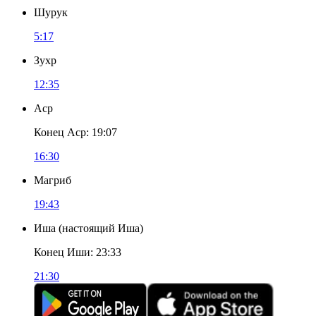
Шурук
5:17
Зухр
12:35
Аср
Конец Аср
:
19:07
16:30
Магриб
19:43
Иша
(
настоящий Иша
)
Конец Иши
:
23:33
21:30