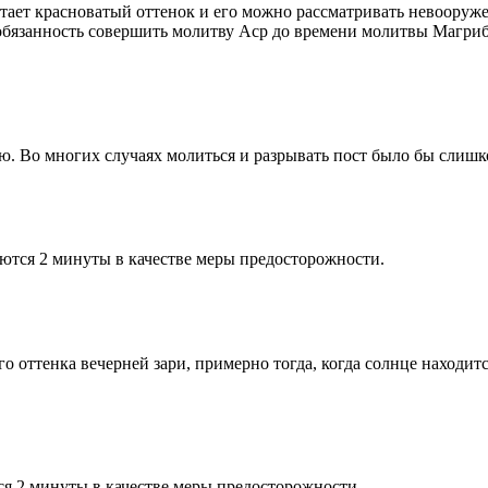
етает красноватый оттенок и его можно рассматривать невооруж
 обязанность совершить молитву Аср до времени молитвы Магриб
рю. Во многих случаях молиться и разрывать пост было бы слишк
ются 2 минуты в качестве меры предосторожности.
 оттенка вечерней зари, примерно тогда, когда солнце находитс
я 2 минуты в качестве меры предосторожности.