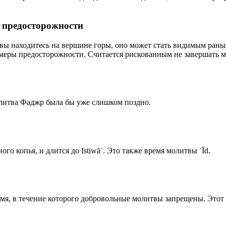
р предосторожности
 вы находитесь на вершине горы, оно может стать видимым рань
меры предосторожности. Считается рискованным не завершать м
олитва Фаджр была бы уже слишком поздно.
го копья, и длится до Istiwāʾ. Это также время молитвы ʿĪd.
емя, в течение которого добровольные молитвы запрещены. Этот 