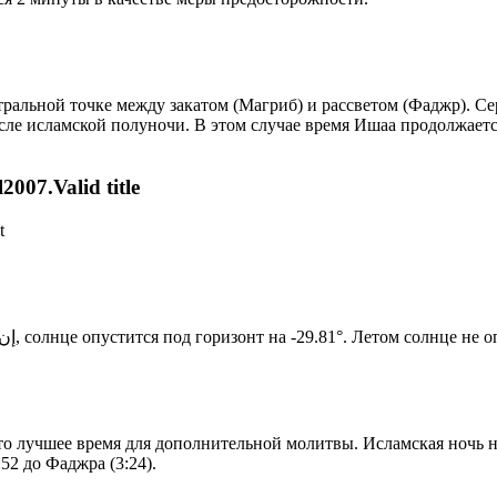
альной точке между закатом (Магриб) и рассветом (Фаджр). Сере
сле исламской полуночи. В этом случае время Ишаа продолжаетс
007.Valid title
t
Новый день по солнечному календарю. Сегодня, إن شاء الله, солнце опустится под горизонт на -29.81°. Ле
то лучшее время для дополнительной молитвы. Исламская ночь на
52 до Фаджра (3:24).