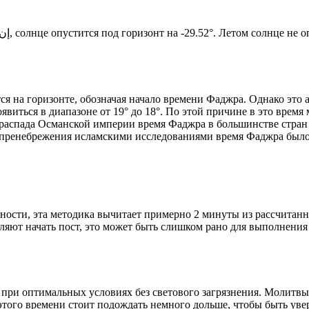
Новый день по солнечному календарю. Сегодня, إن شاء الله, солнце опустится под горизонт на -29.52°. Ле
я на горизонте, обозначая начало времени Фаджра. Однако это 
явиться в диапазоне от 19° до 18°. По этой причине в это врем
До распада Османской империи время Фаджра в большинстве стран
 пренебрежения исламскими исследованиями время Фаджра было у
ности, эта методика вычитает примерно 2 минуты из рассчитанн
ляют начать пост, это может быть слишком рано для выполнения
 при оптимальных условиях без светового загрязнения. Молитвы
этого времени стоит подождать немного дольше, чтобы быть уве