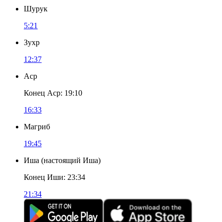
Шурук
5:21
Зухр
12:37
Аср
Конец Аср
:
19:10
16:33
Магриб
19:45
Иша
(
настоящий Иша
)
Конец Иши
:
23:34
21:34