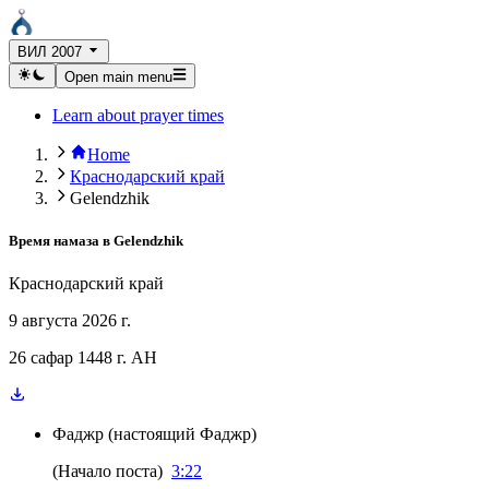
ВИЛ 2007
Open main menu
Learn about prayer times
Home
Краснодарский край
Gelendzhik
Время намаза в
Gelendzhik
Краснодарский край
9 августа 2026 г.
26 сафар 1448 г. AH
Фаджр
(
настоящий Фаджр
)
(
Начало поста
)
3:22