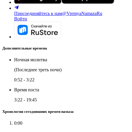
Присоединяйтесь к нам
@VremyaNamazaRu
Войти
Дополнительные времена
Ночная молитва
(Последнее треть ночи)
0:52
-
3:22
Время поста
3:22
-
19:45
Хронология сегодняшних времен намаза
0:00