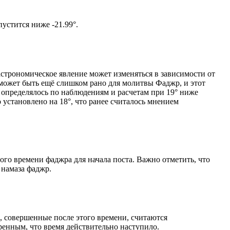
том солнце не опустится ниже -21.99°.
астрономическое явление может изменяться в зависимости от
я может быть ещё слишком рано для молитвы Фаджр, и этот
 определялось по наблюдениям и расчетам при 19° ниже
становлено на 18°, что ранее считалось мнением
ого времени фаджра для начала поста. Важно отметить, что
 намаза фаджр.
, совершенные после этого времени, считаются
ренным, что время действительно наступило.