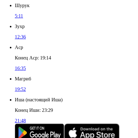
Шурук
5:11
Зухр
12:36
Аср
Конец Аср
:
19:14
16:35
Магриб
19:52
Иша
(
настоящий Иша
)
Конец Иши
:
23:29
21:48