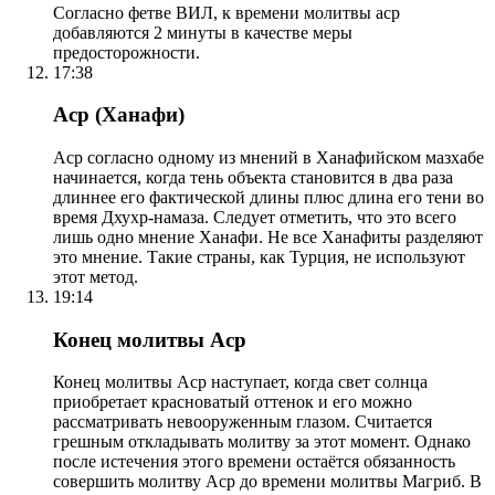
Согласно фетве ВИЛ, к времени молитвы аср
добавляются 2 минуты в качестве меры
предосторожности.
17:38
Аср (Ханафи)
Аср согласно одному из мнений в Ханафийском мазхабе
начинается, когда тень объекта становится в два раза
длиннее его фактической длины плюс длина его тени во
время Дхухр-намаза. Следует отметить, что это всего
лишь одно мнение Ханафи. Не все Ханафиты разделяют
это мнение. Такие страны, как Турция, не используют
этот метод.
19:14
Конец молитвы Аср
Конец молитвы Аср наступает, когда свет солнца
приобретает красноватый оттенок и его можно
рассматривать невооруженным глазом. Считается
грешным откладывать молитву за этот момент. Однако
после истечения этого времени остаётся обязанность
совершить молитву Аср до времени молитвы Магриб. В