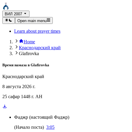
ВИЛ 2007
Open main menu
Learn about prayer times
Home
Краснодарский край
Glafirovka
Время намаза в
Glafirovka
Краснодарский край
8 августа 2026 г.
25 сафар 1448 г. AH
Фаджр
(
настоящий Фаджр
)
(
Начало поста
)
3:05