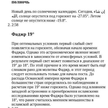
полночь
Новый день по солнечному календарю. Сегодня, إن شاء
الله, солнце опустится под горизонт на -27.05°. Летом
солнце не опустится ниже -19.8°.
2:58
Фаджр 19°
При оптимальных условиях первый слабый свет
появляется на горизонте, обозначая начало времени
Фаджра. Однако это астрономическое явление может
изменяться в зависимости от атмосферных условий. В
результате первый свет может появиться в диапазоне от
19° до 18°. По этой причине в это время может быть ещё
слишком рано для молитвы Фаджр, и этот период
следует использовать только для начала поста. До
распада Османской империи время Фаджра в
большинстве стран определялось по наблюдениям и
расчетам при 19° ниже горизонта. Однако под влиянием
западной астрономии и пренебрежения исламскими
исследованиями время Фаджра было установлено на
18°, что ранее считалось мнением меньшинства в
исламской астрономии.