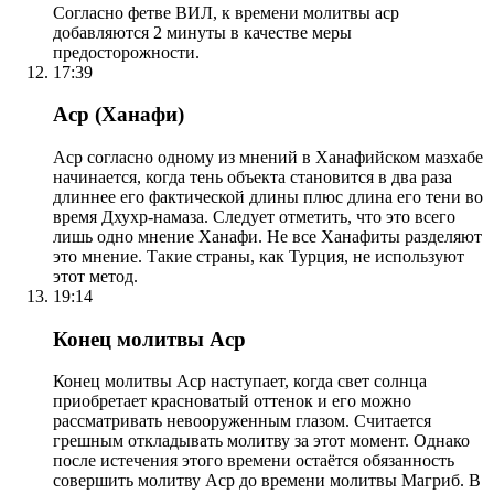
Согласно фетве ВИЛ, к времени молитвы аср
добавляются 2 минуты в качестве меры
предосторожности.
17:39
Аср (Ханафи)
Аср согласно одному из мнений в Ханафийском мазхабе
начинается, когда тень объекта становится в два раза
длиннее его фактической длины плюс длина его тени во
время Дхухр-намаза. Следует отметить, что это всего
лишь одно мнение Ханафи. Не все Ханафиты разделяют
это мнение. Такие страны, как Турция, не используют
этот метод.
19:14
Конец молитвы Аср
Конец молитвы Аср наступает, когда свет солнца
приобретает красноватый оттенок и его можно
рассматривать невооруженным глазом. Считается
грешным откладывать молитву за этот момент. Однако
после истечения этого времени остаётся обязанность
совершить молитву Аср до времени молитвы Магриб. В