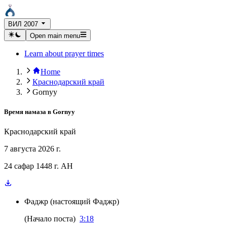
ВИЛ 2007
Open main menu
Learn about prayer times
Home
Краснодарский край
Gornyy
Время намаза в
Gornyy
Краснодарский край
7 августа 2026 г.
24 сафар 1448 г. AH
Фаджр
(
настоящий Фаджр
)
(
Начало поста
)
3:18