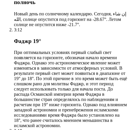
полночь
Новый день по солнечному календарю. Сегодня, إن شاء
الله, солнце опустится под горизонт на -28.67°. Летом
солнце не опустится ниже -21.7°.
3:12
Фаджр 19°
При оптимальных условиях первый слабый свет
появляется на горизонте, обозначая начало времени
Фаджра. Однако это астрономическое явление может
изменяться в зависимости от атмосферных условий. В
результате первый свет может появиться в диапазоне от
19° до 18°. По этой причине в это время может быть ещё
слишком рано для молитвы Фаджр, и этот период
следует использовать только для начала поста. До
распада Османской империи время Фаджра в
большинстве стран определялось по наблюдениям и
расчетам при 19° ниже горизонта. Однако под влиянием
западной астрономии и пренебрежения исламскими
исследованиями время Фаджра было установлено на
18°, что ранее считалось мнением меньшинства в
исламской астрономии.