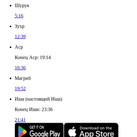
Шурук
5:16
Зухр
12:39
Аср
Конец Аср
:
19:14
16:36
Магриб
19:52
Иша
(
настоящий Иша
)
Конец Иши
:
23:36
21:41