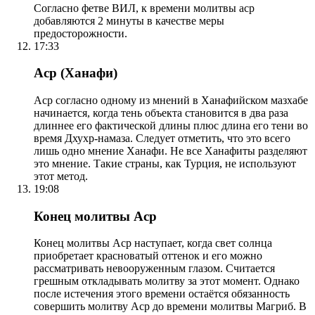
Согласно фетве ВИЛ, к времени молитвы аср
добавляются 2 минуты в качестве меры
предосторожности.
17:33
Аср (Ханафи)
Аср согласно одному из мнений в Ханафийском мазхабе
начинается, когда тень объекта становится в два раза
длиннее его фактической длины плюс длина его тени во
время Дхухр-намаза. Следует отметить, что это всего
лишь одно мнение Ханафи. Не все Ханафиты разделяют
это мнение. Такие страны, как Турция, не используют
этот метод.
19:08
Конец молитвы Аср
Конец молитвы Аср наступает, когда свет солнца
приобретает красноватый оттенок и его можно
рассматривать невооруженным глазом. Считается
грешным откладывать молитву за этот момент. Однако
после истечения этого времени остаётся обязанность
совершить молитву Аср до времени молитвы Магриб. В