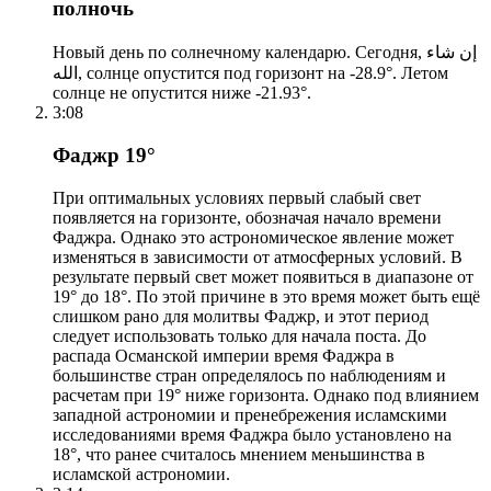
полночь
Новый день по солнечному календарю. Сегодня, إن شاء
الله, солнце опустится под горизонт на -28.9°. Летом
солнце не опустится ниже -21.93°.
3:08
Фаджр 19°
При оптимальных условиях первый слабый свет
появляется на горизонте, обозначая начало времени
Фаджра. Однако это астрономическое явление может
изменяться в зависимости от атмосферных условий. В
результате первый свет может появиться в диапазоне от
19° до 18°. По этой причине в это время может быть ещё
слишком рано для молитвы Фаджр, и этот период
следует использовать только для начала поста. До
распада Османской империи время Фаджра в
большинстве стран определялось по наблюдениям и
расчетам при 19° ниже горизонта. Однако под влиянием
западной астрономии и пренебрежения исламскими
исследованиями время Фаджра было установлено на
18°, что ранее считалось мнением меньшинства в
исламской астрономии.