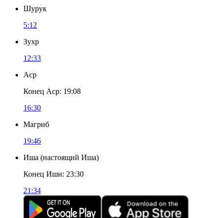
Шурук
5:12
Зухр
12:33
Аср
Конец Аср
:
19:08
16:30
Магриб
19:46
Иша
(
настоящий Иша
)
Конец Иши
:
23:30
21:34