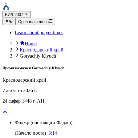
ВИЛ 2007
Open main menu
Learn about prayer times
Home
Краснодарский край
Goryachiy Klyuch
Время намаза в
Goryachiy Klyuch
Краснодарский край
7 августа 2026 г.
24 сафар 1448 г. AH
Фаджр
(
настоящий Фаджр
)
(
Начало поста
)
3:14