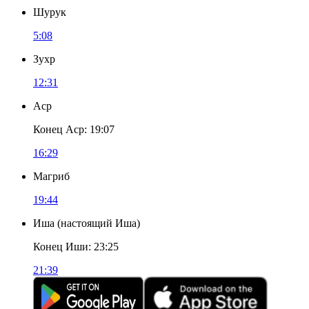
Шурук
5:08
Зухр
12:31
Аср
Конец Аср
:
19:07
16:29
Магриб
19:44
Иша
(
настоящий Иша
)
Конец Иши
:
23:25
21:39