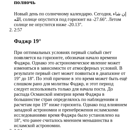
полночь
Новый день по солнечному календарю. Сегодня, إن شاء
الله, солнце опустится под горизонт на -27.66°. Летом
солнце не опустится ниже -20.13°.
2:57
Фаджр 19°
При оптимальных условиях первый слабый свет
появляется на горизонте, обозначая начало времени
Фаджра. Однако это астрономическое явление может
изменяться в зависимости от атмосферных условий. В
результате первый свет может появиться в диапазоне от
19° до 18°. По этой причине в это время может быть ещё
слишком рано для молитвы Фаджр, и этот период
следует использовать только для начала поста. До
распада Османской империи время Фаджра в
большинстве стран определялось по наблюдениям и
расчетам при 19° ниже горизонта. Однако под влиянием
западной астрономии и пренебрежения исламскими
исследованиями время Фаджра было установлено на
18°, что ранее считалось мнением меньшинства в
исламской астрономии.