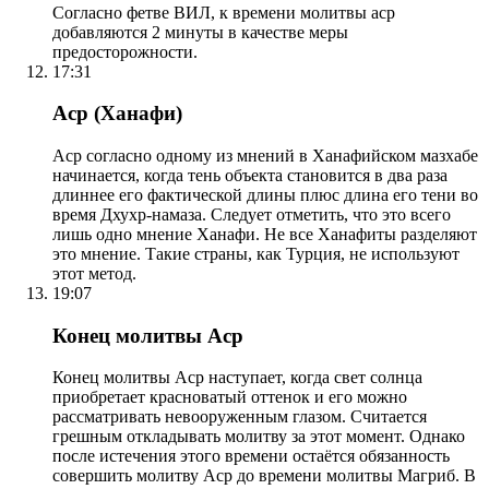
Согласно фетве ВИЛ, к времени молитвы аср
добавляются 2 минуты в качестве меры
предосторожности.
17:31
Аср (Ханафи)
Аср согласно одному из мнений в Ханафийском мазхабе
начинается, когда тень объекта становится в два раза
длиннее его фактической длины плюс длина его тени во
время Дхухр-намаза. Следует отметить, что это всего
лишь одно мнение Ханафи. Не все Ханафиты разделяют
это мнение. Такие страны, как Турция, не используют
этот метод.
19:07
Конец молитвы Аср
Конец молитвы Аср наступает, когда свет солнца
приобретает красноватый оттенок и его можно
рассматривать невооруженным глазом. Считается
грешным откладывать молитву за этот момент. Однако
после истечения этого времени остаётся обязанность
совершить молитву Аср до времени молитвы Магриб. В