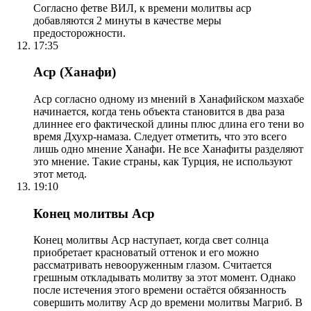
Согласно фетве ВИЛ, к времени молитвы аср
добавляются 2 минуты в качестве меры
предосторожности.
17:35
Аср (Ханафи)
Аср согласно одному из мнений в Ханафийском мазхабе
начинается, когда тень объекта становится в два раза
длиннее его фактической длины плюс длина его тени во
время Дхухр-намаза. Следует отметить, что это всего
лишь одно мнение Ханафи. Не все Ханафиты разделяют
это мнение. Такие страны, как Турция, не используют
этот метод.
19:10
Конец молитвы Аср
Конец молитвы Аср наступает, когда свет солнца
приобретает красноватый оттенок и его можно
рассматривать невооруженным глазом. Считается
грешным откладывать молитву за этот момент. Однако
после истечения этого времени остаётся обязанность
совершить молитву Аср до времени молитвы Магриб. В