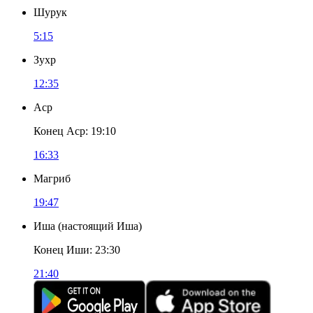
Шурук
5:15
Зухр
12:35
Аср
Конец Аср
:
19:10
16:33
Магриб
19:47
Иша
(
настоящий Иша
)
Конец Иши
:
23:30
21:40