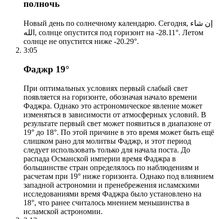
полночь
Новый день по солнечному календарю. Сегодня, إن شاء
الله, солнце опустится под горизонт на -28.11°. Летом
солнце не опустится ниже -20.29°.
3:05
Фаджр 19°
При оптимальных условиях первый слабый свет
появляется на горизонте, обозначая начало времени
Фаджра. Однако это астрономическое явление может
изменяться в зависимости от атмосферных условий. В
результате первый свет может появиться в диапазоне от
19° до 18°. По этой причине в это время может быть ещё
слишком рано для молитвы Фаджр, и этот период
следует использовать только для начала поста. До
распада Османской империи время Фаджра в
большинстве стран определялось по наблюдениям и
расчетам при 19° ниже горизонта. Однако под влиянием
западной астрономии и пренебрежения исламскими
исследованиями время Фаджра было установлено на
18°, что ранее считалось мнением меньшинства в
исламской астрономии.