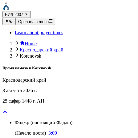
ВИЛ 2007
Open main menu
Learn about prayer times
Home
Краснодарский край
Korenovsk
Время намаза в
Korenovsk
Краснодарский край
8 августа 2026 г.
25 сафар 1448 г. AH
Фаджр
(
настоящий Фаджр
)
(
Начало поста
)
3:09