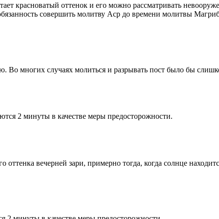
етает красноватый оттенок и его можно рассматривать невооруж
 обязанность совершить молитву Аср до времени молитвы Магриб
рю. Во многих случаях молиться и разрывать пост было бы слишк
ются 2 минуты в качестве меры предосторожности.
 оттенка вечерней зари, примерно тогда, когда солнце находитс
я 2 минуты в качестве меры предосторожности.