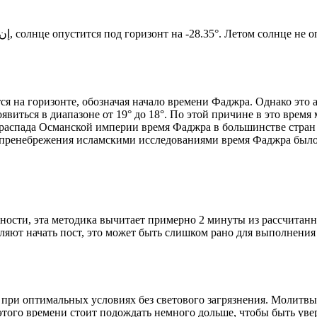
Новый день по солнечному календарю. Сегодня, إن شاء الله, солнце опустится под горизонт на -28.35°. Лет
я на горизонте, обозначая начало времени Фаджра. Однако это 
явиться в диапазоне от 19° до 18°. По этой причине в это врем
До распада Османской империи время Фаджра в большинстве стран
 пренебрежения исламскими исследованиями время Фаджра было у
ности, эта методика вычитает примерно 2 минуты из рассчитанн
ляют начать пост, это может быть слишком рано для выполнения
 при оптимальных условиях без светового загрязнения. Молитвы
этого времени стоит подождать немного дольше, чтобы быть уве