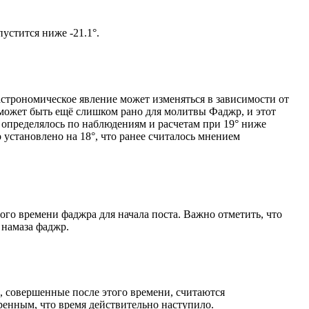
ом солнце не опустится ниже -21.1°.
астрономическое явление может изменяться в зависимости от
я может быть ещё слишком рано для молитвы Фаджр, и этот
 определялось по наблюдениям и расчетам при 19° ниже
становлено на 18°, что ранее считалось мнением
ого времени фаджра для начала поста. Важно отметить, что
 намаза фаджр.
, совершенные после этого времени, считаются
ренным, что время действительно наступило.