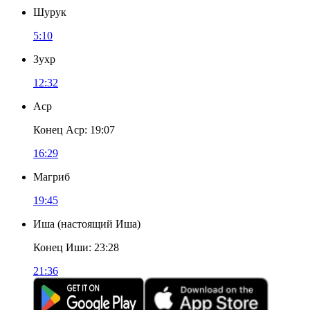
Шурук
5:10
Зухр
12:32
Аср
Конец Аср
:
19:07
16:29
Магриб
19:45
Иша
(
настоящий Иша
)
Конец Иши
:
23:28
21:36