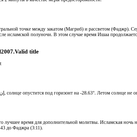
альной точке между закатом (Магриб) и рассветом (Фаджр). Сере
сле исламской полуночи. В этом случае время Ишаа продолжаетс
007.Valid title
t
Новый день по солнечному календарю. Сегодня, إن شاء الله, солнце опустится под горизонт на -28.63°. Лет
то лучшее время для дополнительной молитвы. Исламская ночь на
43 до Фаджра (3:11).