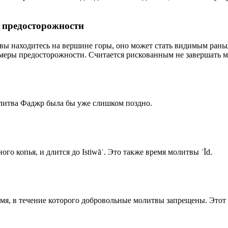
р предосторожности
 вы находитесь на вершине горы, оно может стать видимым рань
меры предосторожности. Считается рискованным не завершать м
олитва Фаджр была бы уже слишком поздно.
го копья, и длится до Istiwāʾ. Это также время молитвы ʿĪd.
емя, в течение которого добровольные молитвы запрещены. Этот 