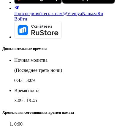
Присоединяйтесь к нам
@VremyaNamazaRu
Войти
Дополнительные времена
Ночная молитва
(Последнее треть ночи)
0:43
-
3:09
Время поста
3:09
-
19:45
Хронология сегодняшних времен намаза
0:00