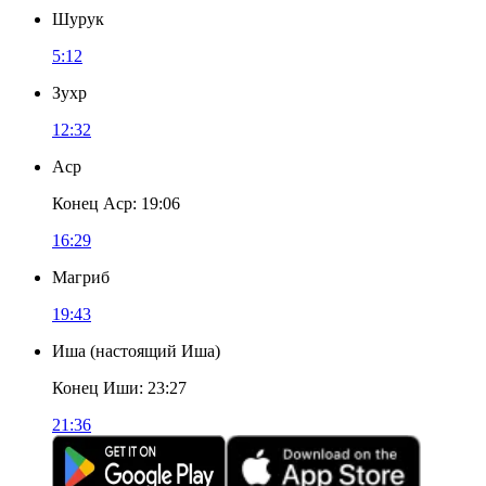
Шурук
5:12
Зухр
12:32
Аср
Конец Аср
:
19:06
16:29
Магриб
19:43
Иша
(
настоящий Иша
)
Конец Иши
:
23:27
21:36