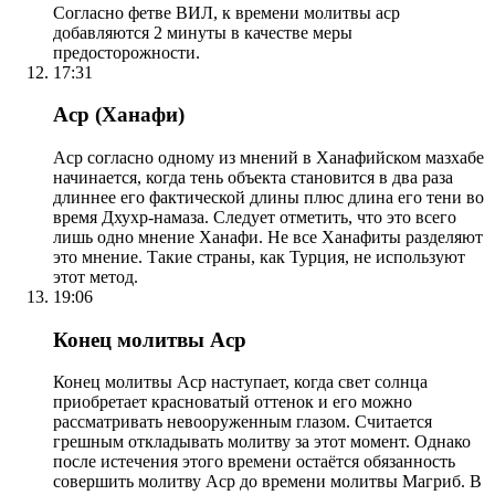
Согласно фетве ВИЛ, к времени молитвы аср
добавляются 2 минуты в качестве меры
предосторожности.
17:31
Аср (Ханафи)
Аср согласно одному из мнений в Ханафийском мазхабе
начинается, когда тень объекта становится в два раза
длиннее его фактической длины плюс длина его тени во
время Дхухр-намаза. Следует отметить, что это всего
лишь одно мнение Ханафи. Не все Ханафиты разделяют
это мнение. Такие страны, как Турция, не используют
этот метод.
19:06
Конец молитвы Аср
Конец молитвы Аср наступает, когда свет солнца
приобретает красноватый оттенок и его можно
рассматривать невооруженным глазом. Считается
грешным откладывать молитву за этот момент. Однако
после истечения этого времени остаётся обязанность
совершить молитву Аср до времени молитвы Магриб. В