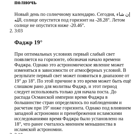
полночь
Новый день по солнечному календарю. Сегодня, إن شاء
الله, солнце опустится под горизонт на -28.28°. Летом
солнце не опустится ниже -20.46°.
3:03
Фаджр 19°
При оптимальных условиях первый слабый свет
появляется на горизонте, обозначая начало времени
Фаджра. Однако это астрономическое явление может
изменяться в зависимости от атмосферных условий. В
результате первый свет может появиться в диапазоне от
19° до 18°. По этой причине в это время может быть ещё
слишком рано для молитвы Фаджр, и этот период
следует использовать только для начала поста. До
распада Османской империи время Фаджра в
большинстве стран определялось по наблюдениям и
расчетам при 19° ниже горизонта. Однако под влиянием
западной астрономии и пренебрежения исламскими
исследованиями время Фаджра было установлено на
18°, что ранее считалось мнением меньшинства в
исламской астрономии.