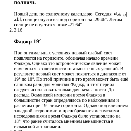
полночь
Новый день по солнечному календарю. Сегодня, إن شاء
الله, солнце опустится под горизонт на -29.46°. Летом
солнце не опустится ниже -21.64°.
3:16
Фаджр 19°
При оптимальных условиях первый слабый свет
появляется на горизонте, обозначая начало времени
Фаджра. Однако это астрономическое явление может
изменяться в зависимости от атмосферных условий. В
результате первый свет может появиться в диапазоне от
19° до 18°. По этой причине в это время может быть ещё
слишком рано для молитвы Фаджр, и этот период
следует использовать только для начала поста. До
распада Османской империи время Фаджра в
большинстве стран определялось по наблюдениям и
расчетам при 19° ниже горизонта. Однако под влиянием
западной астрономии и пренебрежения исламскими
исследованиями время Фаджра было установлено на
18°, что ранее считалось мнением меньшинства в
исламской астрономии.