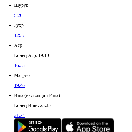
Шурук
5:20
Зухр
12:37
Аср
Конец Аср
:
19:10
16:33
Магриб
19:46
Иша
(
настоящий Иша
)
Конец Иши
:
23:35
21:34