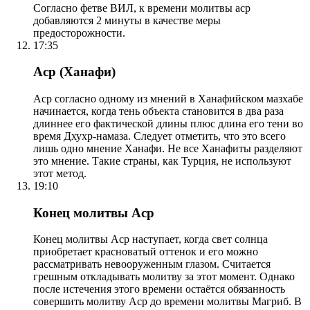
Согласно фетве ВИЛ, к времени молитвы аср
добавляются 2 минуты в качестве меры
предосторожности.
17:35
Аср (Ханафи)
Аср согласно одному из мнений в Ханафийском мазхабе
начинается, когда тень объекта становится в два раза
длиннее его фактической длины плюс длина его тени во
время Дхухр-намаза. Следует отметить, что это всего
лишь одно мнение Ханафи. Не все Ханафиты разделяют
это мнение. Такие страны, как Турция, не используют
этот метод.
19:10
Конец молитвы Аср
Конец молитвы Аср наступает, когда свет солнца
приобретает красноватый оттенок и его можно
рассматривать невооруженным глазом. Считается
грешным откладывать молитву за этот момент. Однако
после истечения этого времени остаётся обязанность
совершить молитву Аср до времени молитвы Магриб. В