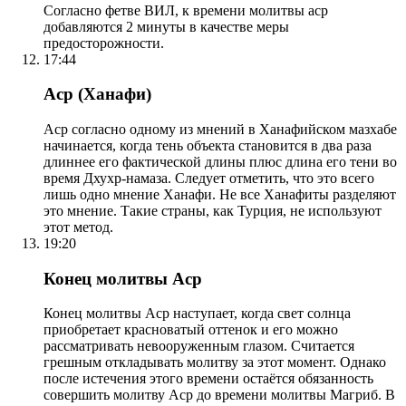
Согласно фетве ВИЛ, к времени молитвы аср
добавляются 2 минуты в качестве меры
предосторожности.
17:44
Аср (Ханафи)
Аср согласно одному из мнений в Ханафийском мазхабе
начинается, когда тень объекта становится в два раза
длиннее его фактической длины плюс длина его тени во
время Дхухр-намаза. Следует отметить, что это всего
лишь одно мнение Ханафи. Не все Ханафиты разделяют
это мнение. Такие страны, как Турция, не используют
этот метод.
19:20
Конец молитвы Аср
Конец молитвы Аср наступает, когда свет солнца
приобретает красноватый оттенок и его можно
рассматривать невооруженным глазом. Считается
грешным откладывать молитву за этот момент. Однако
после истечения этого времени остаётся обязанность
совершить молитву Аср до времени молитвы Магриб. В