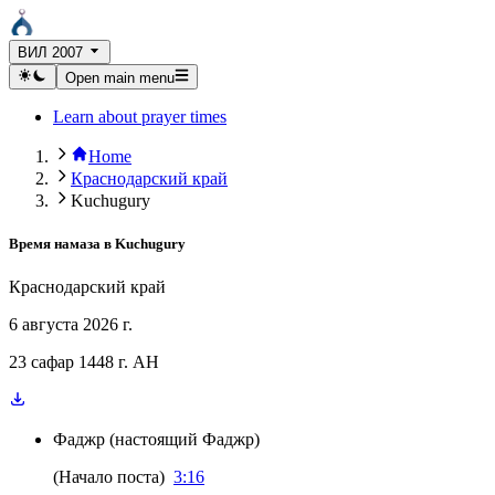
ВИЛ 2007
Open main menu
Learn about prayer times
Home
Краснодарский край
Kuchugury
Время намаза в
Kuchugury
Краснодарский край
6 августа 2026 г.
23 сафар 1448 г. AH
Фаджр
(
настоящий Фаджр
)
(
Начало поста
)
3:16