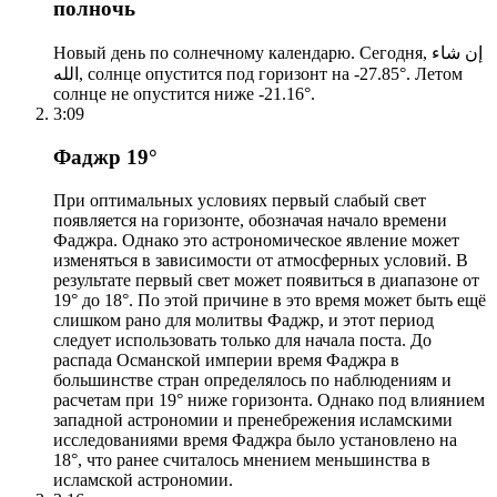
полночь
Новый день по солнечному календарю. Сегодня, إن شاء
الله, солнце опустится под горизонт на -27.85°. Летом
солнце не опустится ниже -21.16°.
3:09
Фаджр 19°
При оптимальных условиях первый слабый свет
появляется на горизонте, обозначая начало времени
Фаджра. Однако это астрономическое явление может
изменяться в зависимости от атмосферных условий. В
результате первый свет может появиться в диапазоне от
19° до 18°. По этой причине в это время может быть ещё
слишком рано для молитвы Фаджр, и этот период
следует использовать только для начала поста. До
распада Османской империи время Фаджра в
большинстве стран определялось по наблюдениям и
расчетам при 19° ниже горизонта. Однако под влиянием
западной астрономии и пренебрежения исламскими
исследованиями время Фаджра было установлено на
18°, что ранее считалось мнением меньшинства в
исламской астрономии.