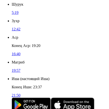
Шурук
5:19
Зухр
12:42
Аср
Конец Аср
:
19:20
16:40
Магриб
19:57
Иша
(
настоящий Иша
)
Конец Иши
:
23:37
21:50