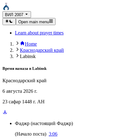
ВИЛ 2007
Open main menu
Learn about prayer times
Home
Краснодарский край
Labinsk
Время намаза в
Labinsk
Краснодарский край
6 августа 2026 г.
23 сафар 1448 г. AH
Фаджр
(
настоящий Фаджр
)
(
Начало поста
)
3:06