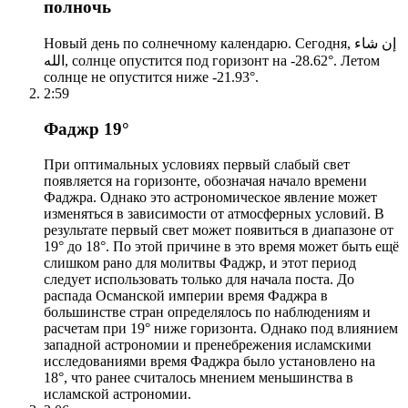
полночь
Новый день по солнечному календарю. Сегодня, إن شاء
الله, солнце опустится под горизонт на -28.62°. Летом
солнце не опустится ниже -21.93°.
2:59
Фаджр 19°
При оптимальных условиях первый слабый свет
появляется на горизонте, обозначая начало времени
Фаджра. Однако это астрономическое явление может
изменяться в зависимости от атмосферных условий. В
результате первый свет может появиться в диапазоне от
19° до 18°. По этой причине в это время может быть ещё
слишком рано для молитвы Фаджр, и этот период
следует использовать только для начала поста. До
распада Османской империи время Фаджра в
большинстве стран определялось по наблюдениям и
расчетам при 19° ниже горизонта. Однако под влиянием
западной астрономии и пренебрежения исламскими
исследованиями время Фаджра было установлено на
18°, что ранее считалось мнением меньшинства в
исламской астрономии.