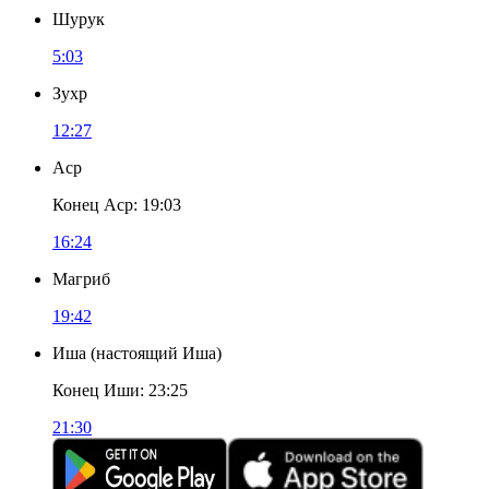
Шурук
5:03
Зухр
12:27
Аср
Конец Аср
:
19:03
16:24
Магриб
19:42
Иша
(
настоящий Иша
)
Конец Иши
:
23:25
21:30