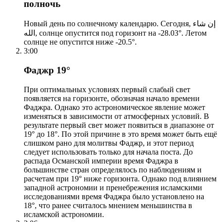
полночь
Новый день по солнечному календарю. Сегодня, إن شاء
الله, солнце опустится под горизонт на -28.03°. Летом
солнце не опустится ниже -20.5°.
3:00
Фаджр 19°
При оптимальных условиях первый слабый свет
появляется на горизонте, обозначая начало времени
Фаджра. Однако это астрономическое явление может
изменяться в зависимости от атмосферных условий. В
результате первый свет может появиться в диапазоне от
19° до 18°. По этой причине в это время может быть ещё
слишком рано для молитвы Фаджр, и этот период
следует использовать только для начала поста. До
распада Османской империи время Фаджра в
большинстве стран определялось по наблюдениям и
расчетам при 19° ниже горизонта. Однако под влиянием
западной астрономии и пренебрежения исламскими
исследованиями время Фаджра было установлено на
18°, что ранее считалось мнением меньшинства в
исламской астрономии.