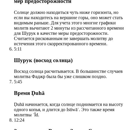
мер предосторожности
Солнце должно находиться чуть ниже горизонта, но
если вы находитесь на вершине горы, оно может стать
видимым раньше. Для учета этого многие графики
молитв вычитают 2 минуты из рассчитанного времени
для Шурук в качестве меры предосторожности.
Считается рискованным не завершать молитву до
истечения этого скорректированного времени.
5:11
Шурук (восход солнца)
Восход солнца расчитывается. В большинстве случаев
молитва Фаджр была бы уже слишком поздно.
5:45
Время Ḍuhā
Ḍuhā начинается, когда солнце поднимается на высоту
одного копья, и длится до Istiwāʾ. Это также время
молитвы ʿĪd.
12:24