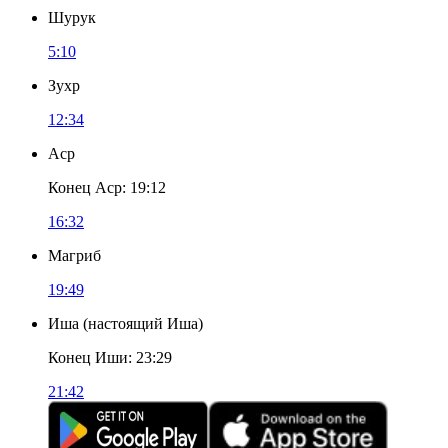
Шурук
5:10
Зухр
12:34
Аср
Конец Аср
:
19:12
16:32
Магриб
19:49
Иша
(
настоящий Иша
)
Конец Иши
:
23:29
21:42