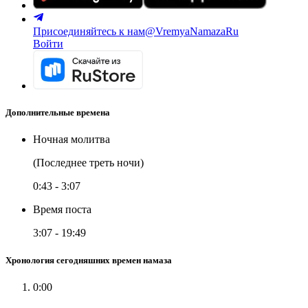
Присоединяйтесь к нам
@VremyaNamazaRu
Войти
Дополнительные времена
Ночная молитва
(Последнее треть ночи)
0:43
-
3:07
Время поста
3:07
-
19:49
Хронология сегодняшних времен намаза
0:00