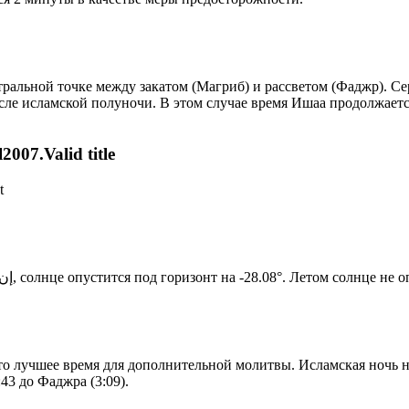
альной точке между закатом (Магриб) и рассветом (Фаджр). Сере
сле исламской полуночи. В этом случае время Ишаа продолжаетс
007.Valid title
t
Новый день по солнечному календарю. Сегодня, إن شاء الله, солнце опустится под горизонт на -28.08°. Ле
то лучшее время для дополнительной молитвы. Исламская ночь на
43 до Фаджра (3:09).