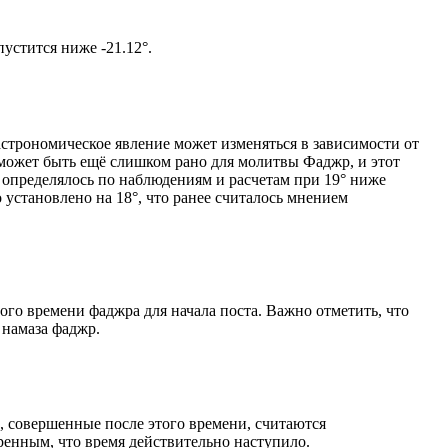
том солнце не опустится ниже -21.12°.
астрономическое явление может изменяться в зависимости от
я может быть ещё слишком рано для молитвы Фаджр, и этот
 определялось по наблюдениям и расчетам при 19° ниже
становлено на 18°, что ранее считалось мнением
ого времени фаджра для начала поста. Важно отметить, что
 намаза фаджр.
, совершенные после этого времени, считаются
ренным, что время действительно наступило.