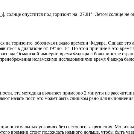
Новый день по солнечному календарю. Сегодня, إن شاء الله, солнце опустится под горизонт на -27.81°. Ле
я на горизонте, обозначая начало времени Фаджра. Однако это 
явиться в диапазоне от 19° до 18°. По этой причине в это врем
До распада Османской империи время Фаджра в большинстве стран
 пренебрежения исламскими исследованиями время Фаджра было у
ности, эта методика вычитает примерно 2 минуты из рассчитанн
ляют начать пост, это может быть слишком рано для выполнения
 при оптимальных условиях без светового загрязнения. Молитвы
этого времени стоит подождать немного дольше, чтобы быть уве