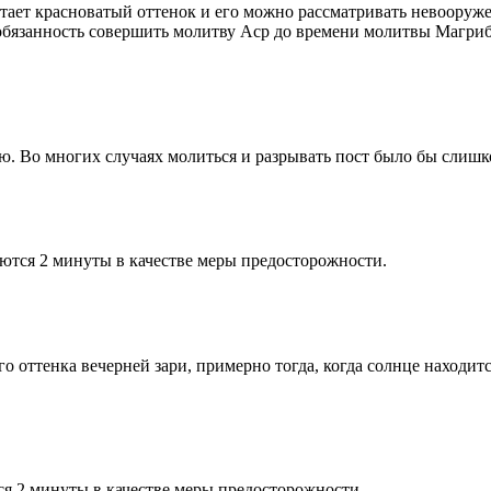
етает красноватый оттенок и его можно рассматривать невооруж
 обязанность совершить молитву Аср до времени молитвы Магриб
рю. Во многих случаях молиться и разрывать пост было бы слишк
ются 2 минуты в качестве меры предосторожности.
 оттенка вечерней зари, примерно тогда, когда солнце находитс
я 2 минуты в качестве меры предосторожности.