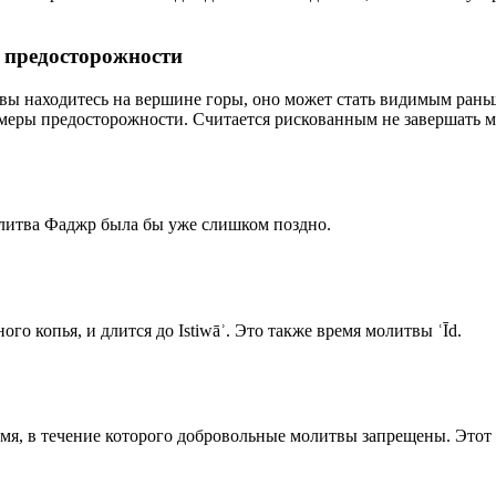
р предосторожности
 вы находитесь на вершине горы, оно может стать видимым рань
меры предосторожности. Считается рискованным не завершать м
олитва Фаджр была бы уже слишком поздно.
го копья, и длится до Istiwāʾ. Это также время молитвы ʿĪd.
емя, в течение которого добровольные молитвы запрещены. Этот 