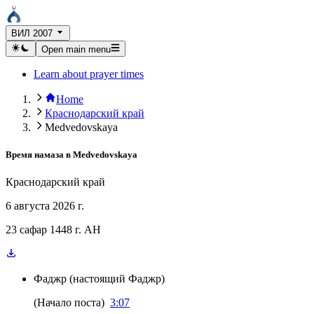
ВИЛ 2007
Open main menu
Learn about prayer times
Home
Краснодарский край
Medvedovskaya
Время намаза в
Medvedovskaya
Краснодарский край
6 августа 2026 г.
23 сафар 1448 г. AH
Фаджр
(
настоящий Фаджр
)
(
Начало поста
)
3:07