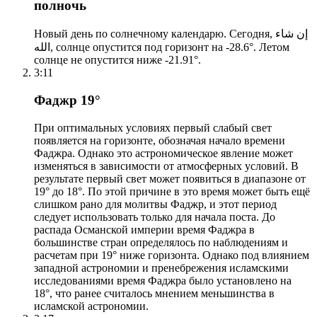
полночь
Новый день по солнечному календарю. Сегодня, إن شاء
الله, солнце опустится под горизонт на -28.6°. Летом
солнце не опустится ниже -21.91°.
3:11
Фаджр 19°
При оптимальных условиях первый слабый свет
появляется на горизонте, обозначая начало времени
Фаджра. Однако это астрономическое явление может
изменяться в зависимости от атмосферных условий. В
результате первый свет может появиться в диапазоне от
19° до 18°. По этой причине в это время может быть ещё
слишком рано для молитвы Фаджр, и этот период
следует использовать только для начала поста. До
распада Османской империи время Фаджра в
большинстве стран определялось по наблюдениям и
расчетам при 19° ниже горизонта. Однако под влиянием
западной астрономии и пренебрежения исламскими
исследованиями время Фаджра было установлено на
18°, что ранее считалось мнением меньшинства в
исламской астрономии.