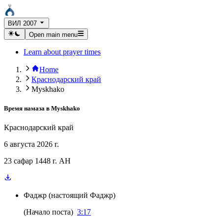
ВИЛ 2007
Open main menu
Learn about prayer times
Home
Краснодарский край
Myskhako
Время намаза в
Myskhako
Краснодарский край
6 августа 2026 г.
23 сафар 1448 г. AH
Фаджр
(
настоящий Фаджр
)
(
Начало поста
)
3:17