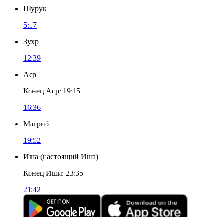
Шурук
5:17
Зухр
12:39
Аср
Конец Аср
:
19:15
16:36
Магриб
19:52
Иша
(
настоящий Иша
)
Конец Иши
:
23:35
21:42