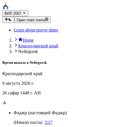
ВИЛ 2007
Open main menu
Learn about prayer times
Home
Краснодарский край
Neftegorsk
Время намаза в
Neftegorsk
Краснодарский край
9 августа 2026 г.
26 сафар 1448 г. AH
Фаджр
(
настоящий Фаджр
)
(
Начало поста
)
3:17