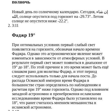
полночь
Новый день по солнечному календарю. Сегодня, إن شاء
الله, солнце опустится под горизонт на -29.73°. Летом
солнце не опустится ниже -22.2°.
3:11
Фаджр 19°
При оптимальных условиях первый слабый свет
появляется на горизонте, обозначая начало времени
Фаджра. Однако это астрономическое явление может
изменяться в зависимости от атмосферных условий. В
результате первый свет может появиться в диапазоне от
19° до 18°. По этой причине в это время может быть ещё
слишком рано для молитвы Фаджр, и этот период
следует использовать только для начала поста. До
распада Османской империи время Фаджра в
большинстве стран определялось по наблюдениям и
расчетам при 19° ниже горизонта. Однако под влиянием
западной астрономии и пренебрежения исламскими
исследованиями время Фаджра было установлено на
18°, что ранее считалось мнением меньшинства в
исламской астрономии.