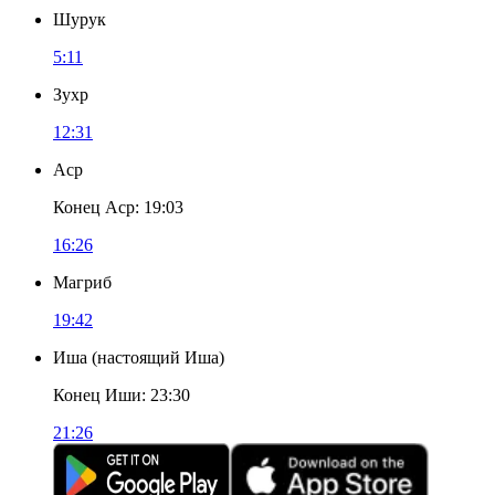
Шурук
5:11
Зухр
12:31
Аср
Конец Аср
:
19:03
16:26
Магриб
19:42
Иша
(
настоящий Иша
)
Конец Иши
:
23:30
21:26