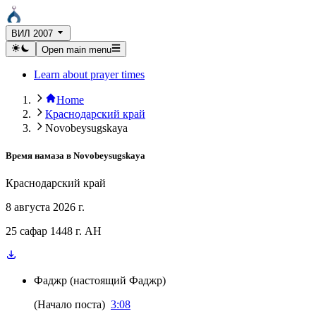
ВИЛ 2007
Open main menu
Learn about prayer times
Home
Краснодарский край
Novobeysugskaya
Время намаза в
Novobeysugskaya
Краснодарский край
8 августа 2026 г.
25 сафар 1448 г. AH
Фаджр
(
настоящий Фаджр
)
(
Начало поста
)
3:08