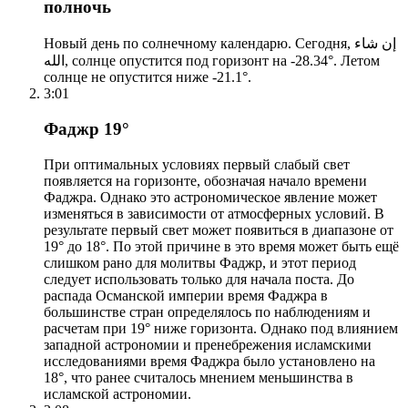
полночь
Новый день по солнечному календарю. Сегодня, إن شاء
الله, солнце опустится под горизонт на -28.34°. Летом
солнце не опустится ниже -21.1°.
3:01
Фаджр 19°
При оптимальных условиях первый слабый свет
появляется на горизонте, обозначая начало времени
Фаджра. Однако это астрономическое явление может
изменяться в зависимости от атмосферных условий. В
результате первый свет может появиться в диапазоне от
19° до 18°. По этой причине в это время может быть ещё
слишком рано для молитвы Фаджр, и этот период
следует использовать только для начала поста. До
распада Османской империи время Фаджра в
большинстве стран определялось по наблюдениям и
расчетам при 19° ниже горизонта. Однако под влиянием
западной астрономии и пренебрежения исламскими
исследованиями время Фаджра было установлено на
18°, что ранее считалось мнением меньшинства в
исламской астрономии.