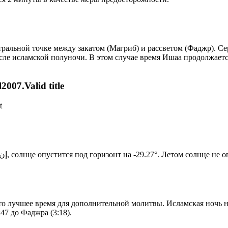
альной точке между закатом (Магриб) и рассветом (Фаджр). Сере
сле исламской полуночи. В этом случае время Ишаа продолжаетс
007.Valid title
t
Новый день по солнечному календарю. Сегодня, إن شاء الله, солнце опустится под горизонт на -29.27°. Ле
то лучшее время для дополнительной молитвы. Исламская ночь на
47 до Фаджра (3:18).