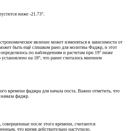
том солнце не опустится ниже -21.73°.
астрономическое явление может изменяться в зависимости от
я может быть ещё слишком рано для молитвы Фаджр, и этот
 определялось по наблюдениям и расчетам при 19° ниже
становлено на 18°, что ранее считалось мнением
ого времени фаджра для начала поста. Важно отметить, что
 намаза фаджр.
, совершенные после этого времени, считаются
ренным, что время действительно наступило.