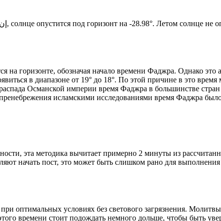
Новый день по солнечному календарю. Сегодня, إن شاء الله, солнце опустится под горизонт на -28.98°. Ле
я на горизонте, обозначая начало времени Фаджра. Однако это 
явиться в диапазоне от 19° до 18°. По этой причине в это врем
До распада Османской империи время Фаджра в большинстве стран
 пренебрежения исламскими исследованиями время Фаджра было у
ности, эта методика вычитает примерно 2 минуты из рассчитанн
ляют начать пост, это может быть слишком рано для выполнения
 при оптимальных условиях без светового загрязнения. Молитвы
этого времени стоит подождать немного дольше, чтобы быть уве