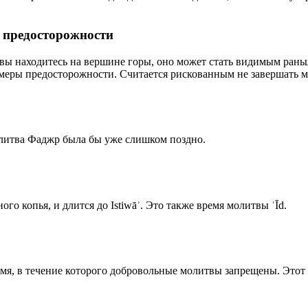
р предосторожности
 вы находитесь на вершине горы, оно может стать видимым рань
меры предосторожности. Считается рискованным не завершать м
олитва Фаджр была бы уже слишком поздно.
го копья, и длится до Istiwāʾ. Это также время молитвы ʿĪd.
емя, в течение которого добровольные молитвы запрещены. Этот 