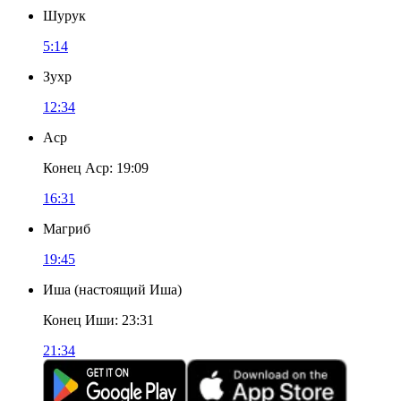
Шурук
5:14
Зухр
12:34
Аср
Конец Аср
:
19:09
16:31
Магриб
19:45
Иша
(
настоящий Иша
)
Конец Иши
:
23:31
21:34