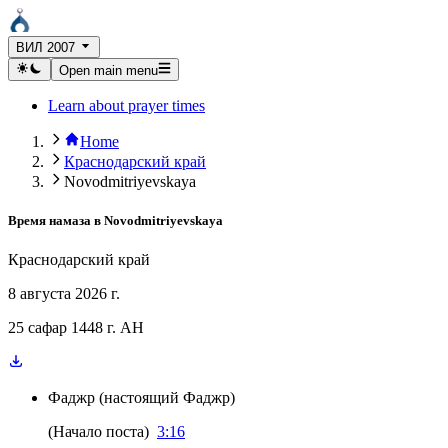
ВИЛ 2007
Open main menu
Learn about prayer times
Home
Краснодарский край
Novodmitriyevskaya
Время намаза в
Novodmitriyevskaya
Краснодарский край
8 августа 2026 г.
25 сафар 1448 г. AH
Фаджр
(
настоящий Фаджр
)
(
Начало поста
)
3:16