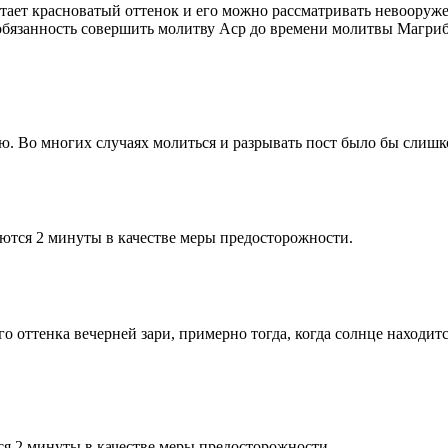
етает красноватый оттенок и его можно рассматривать невооруж
 обязанность совершить молитву Аср до времени молитвы Магриб
рю. Во многих случаях молиться и разрывать пост было бы слишк
ются 2 минуты в качестве меры предосторожности.
 оттенка вечерней зари, примерно тогда, когда солнце находитс
я 2 минуты в качестве меры предосторожности.