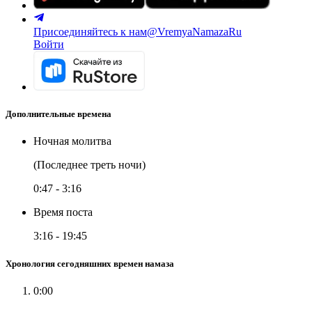
Присоединяйтесь к нам
@VremyaNamazaRu
Войти
Дополнительные времена
Ночная молитва
(Последнее треть ночи)
0:47
-
3:16
Время поста
3:16
-
19:45
Хронология сегодняшних времен намаза
0:00