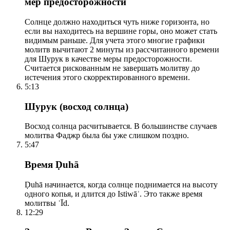
мер предосторожности
Солнце должно находиться чуть ниже горизонта, но
если вы находитесь на вершине горы, оно может стать
видимым раньше. Для учета этого многие графики
молитв вычитают 2 минуты из рассчитанного времени
для Шурук в качестве меры предосторожности.
Считается рискованным не завершать молитву до
истечения этого скорректированного времени.
5:13
Шурук (восход солнца)
Восход солнца расчитывается. В большинстве случаев
молитва Фаджр была бы уже слишком поздно.
5:47
Время Ḍuhā
Ḍuhā начинается, когда солнце поднимается на высоту
одного копья, и длится до Istiwāʾ. Это также время
молитвы ʿĪd.
12:29