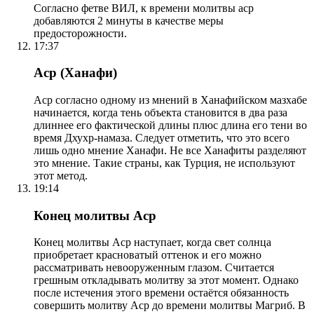
Согласно фетве ВИЛ, к времени молитвы аср
добавляются 2 минуты в качестве меры
предосторожности.
17:37
Аср (Ханафи)
Аср согласно одному из мнений в Ханафийском мазхабе
начинается, когда тень объекта становится в два раза
длиннее его фактической длины плюс длина его тени во
время Дхухр-намаза. Следует отметить, что это всего
лишь одно мнение Ханафи. Не все Ханафиты разделяют
это мнение. Такие страны, как Турция, не используют
этот метод.
19:14
Конец молитвы Аср
Конец молитвы Аср наступает, когда свет солнца
приобретает красноватый оттенок и его можно
рассматривать невооруженным глазом. Считается
грешным откладывать молитву за этот момент. Однако
после истечения этого времени остаётся обязанность
совершить молитву Аср до времени молитвы Магриб. В