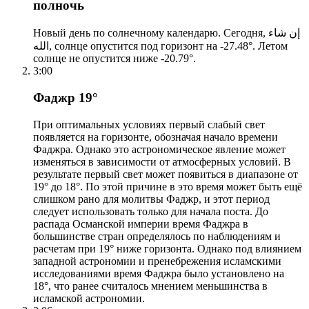
полночь
Новый день по солнечному календарю. Сегодня, إن شاء
الله, солнце опустится под горизонт на -27.48°. Летом
солнце не опустится ниже -20.79°.
3:00
Фаджр 19°
При оптимальных условиях первый слабый свет
появляется на горизонте, обозначая начало времени
Фаджра. Однако это астрономическое явление может
изменяться в зависимости от атмосферных условий. В
результате первый свет может появиться в диапазоне от
19° до 18°. По этой причине в это время может быть ещё
слишком рано для молитвы Фаджр, и этот период
следует использовать только для начала поста. До
распада Османской империи время Фаджра в
большинстве стран определялось по наблюдениям и
расчетам при 19° ниже горизонта. Однако под влиянием
западной астрономии и пренебрежения исламскими
исследованиями время Фаджра было установлено на
18°, что ранее считалось мнением меньшинства в
исламской астрономии.