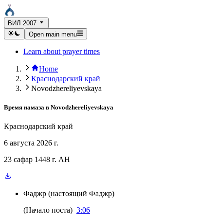
ВИЛ 2007
Open main menu
Learn about prayer times
Home
Краснодарский край
Novodzhereliyevskaya
Время намаза в
Novodzhereliyevskaya
Краснодарский край
6 августа 2026 г.
23 сафар 1448 г. AH
Фаджр
(
настоящий Фаджр
)
(
Начало поста
)
3:06