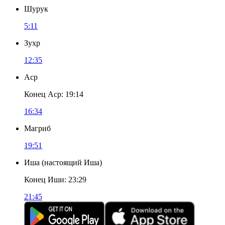
Шурук
5:11
Зухр
12:35
Аср
Конец Аср
:
19:14
16:34
Магриб
19:51
Иша
(
настоящий Иша
)
Конец Иши
:
23:29
21:45