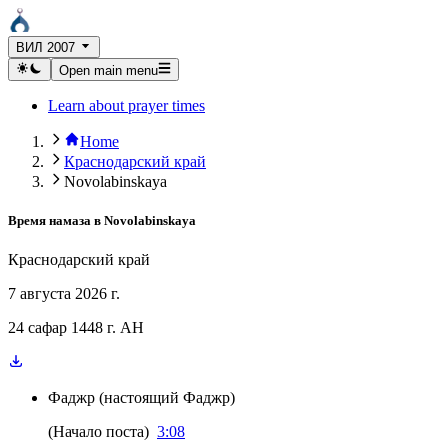
ВИЛ 2007
Open main menu
Learn about prayer times
Home
Краснодарский край
Novolabinskaya
Время намаза в
Novolabinskaya
Краснодарский край
7 августа 2026 г.
24 сафар 1448 г. AH
Фаджр
(
настоящий Фаджр
)
(
Начало поста
)
3:08