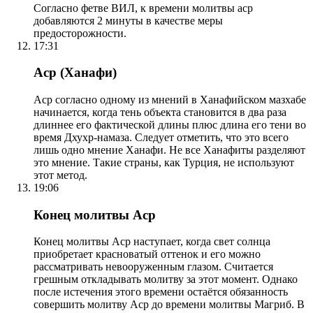
Согласно фетве ВИЛ, к времени молитвы аср
добавляются 2 минуты в качестве меры
предосторожности.
17:31
Аср (Ханафи)
Аср согласно одному из мнений в Ханафийском мазхабе
начинается, когда тень объекта становится в два раза
длиннее его фактической длины плюс длина его тени во
время Дхухр-намаза. Следует отметить, что это всего
лишь одно мнение Ханафи. Не все Ханафиты разделяют
это мнение. Такие страны, как Турция, не используют
этот метод.
19:06
Конец молитвы Аср
Конец молитвы Аср наступает, когда свет солнца
приобретает красноватый оттенок и его можно
рассматривать невооруженным глазом. Считается
грешным откладывать молитву за этот момент. Однако
после истечения этого времени остаётся обязанность
совершить молитву Аср до времени молитвы Магриб. В