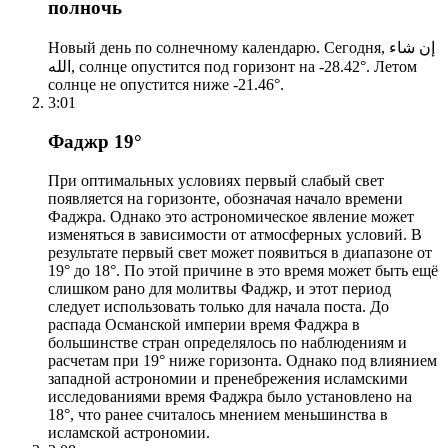
полночь
Новый день по солнечному календарю. Сегодня, إن شاء
الله, солнце опустится под горизонт на -28.42°. Летом
солнце не опустится ниже -21.46°.
3:01
Фаджр 19°
При оптимальных условиях первый слабый свет
появляется на горизонте, обозначая начало времени
Фаджра. Однако это астрономическое явление может
изменяться в зависимости от атмосферных условий. В
результате первый свет может появиться в диапазоне от
19° до 18°. По этой причине в это время может быть ещё
слишком рано для молитвы Фаджр, и этот период
следует использовать только для начала поста. До
распада Османской империи время Фаджра в
большинстве стран определялось по наблюдениям и
расчетам при 19° ниже горизонта. Однако под влиянием
западной астрономии и пренебрежения исламскими
исследованиями время Фаджра было установлено на
18°, что ранее считалось мнением меньшинства в
исламской астрономии.