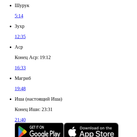
Шурук
5:14
Зухр
12:35
Аср
Конец Аср
:
19:12
16:33
Магриб
19:48
Иша
(
настоящий Иша
)
Конец Иши
:
23:31
21:40