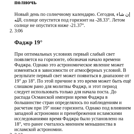
полночь
Новый день по солнечному календарю. Сегодня, إن شاء
الله, солнце опустится под горизонт на -28.33°. Летом
солнце не опустится ниже -21.37°.
3:06
Фаджр 19°
При оптимальных условиях первый слабый свет
появляется на горизонте, обозначая начало времени
Фаджра. Однако это астрономическое явление может
изменяться в зависимости от атмосферных условий. В
результате первый свет может появиться в диапазоне от
19° до 18°. По этой причине в это время может быть ещё
слишком рано для молитвы Фаджр, и этот период
следует использовать только для начала поста. До
распада Османской империи время Фаджра в
большинстве стран определялось по наблюдениям и
расчетам при 19° ниже горизонта. Однако под влиянием
западной астрономии и пренебрежения исламскими
исследованиями время Фаджра было установлено на
18°, что ранее считалось мнением меньшинства в
исламской астрономии.