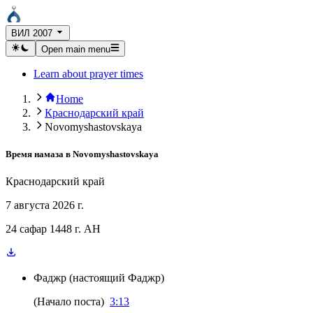
ВИЛ 2007
Open main menu
Learn about prayer times
Home
Краснодарский край
Novomyshastovskaya
Время намаза в
Novomyshastovskaya
Краснодарский край
7 августа 2026 г.
24 сафар 1448 г. AH
Фаджр
(
настоящий Фаджр
)
(
Начало поста
)
3:13