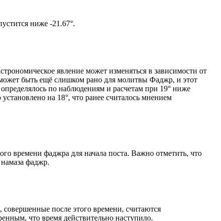
том солнце не опустится ниже -21.67°.
астрономическое явление может изменяться в зависимости от
я может быть ещё слишком рано для молитвы Фаджр, и этот
 определялось по наблюдениям и расчетам при 19° ниже
становлено на 18°, что ранее считалось мнением
ого времени фаджра для начала поста. Важно отметить, что
 намаза фаджр.
, совершенные после этого времени, считаются
ренным, что время действительно наступило.