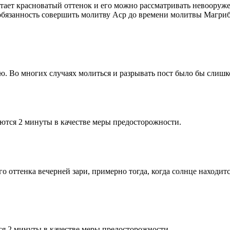
етает красноватый оттенок и его можно рассматривать невооруж
 обязанность совершить молитву Аср до времени молитвы Магриб
рю. Во многих случаях молиться и разрывать пост было бы слишк
ются 2 минуты в качестве меры предосторожности.
 оттенка вечерней зари, примерно тогда, когда солнце находитс
я 2 минуты в качестве меры предосторожности.