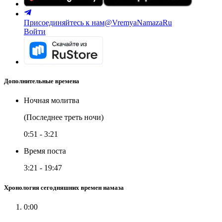
Присоединяйтесь к нам
@VremyaNamazaRu
Войти
Дополнительные времена
Ночная молитва
(Последнее треть ночи)
0:51
-
3:21
Время поста
3:21
-
19:47
Хронология сегодняшних времен намаза
0:00