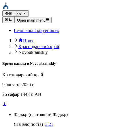
ВИЛ 2007
Open main menu
Learn about prayer times
Home
Краснодарский край
Novoukrainskiy
Время намаза в
Novoukrainskiy
Краснодарский край
9 августа 2026 г.
26 сафар 1448 г. AH
Фаджр
(
настоящий Фаджр
)
(
Начало поста
)
3:21