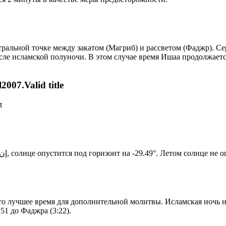
альной точке между закатом (Магриб) и рассветом (Фаджр). Сере
сле исламской полуночи. В этом случае время Ишаа продолжаетс
007.Valid title
t
Новый день по солнечному календарю. Сегодня, إن شاء الله, солнце опустится под горизонт на -29.49°. Ле
то лучшее время для дополнительной молитвы. Исламская ночь на
51 до Фаджра (3:22).