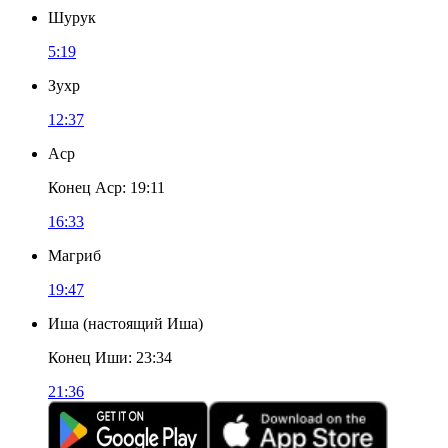
Шурук
5:19
Зухр
12:37
Аср
Конец Аср
:
19:11
16:33
Магриб
19:47
Иша
(
настоящий Иша
)
Конец Иши
:
23:34
21:36