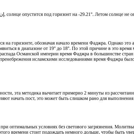
Новый день по солнечному календарю. Сегодня, إن شاء الله, солнце опустится под горизонт на -29.21°. Ле
я на горизонте, обозначая начало времени Фаджра. Однако это 
явиться в диапазоне от 19° до 18°. По этой причине в это врем
До распада Османской империи время Фаджра в большинстве стран
 пренебрежения исламскими исследованиями время Фаджра было у
ности, эта методика вычитает примерно 2 минуты из рассчитанн
ляют начать пост, это может быть слишком рано для выполнения
 при оптимальных условиях без светового загрязнения. Молитвы
этого времени стоит подождать немного дольше, чтобы быть уве