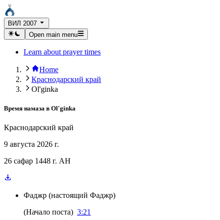
ВИЛ 2007
Open main menu
Learn about prayer times
Home
Краснодарский край
Ol'ginka
Время намаза в
Ol'ginka
Краснодарский край
9 августа 2026 г.
26 сафар 1448 г. AH
Фаджр
(
настоящий Фаджр
)
(
Начало поста
)
3:21