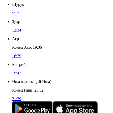
Шурук
5:17
Зухр
12:34
Аср
Конец Аср
:
19:06
16:29
Магриб
19:42
Иша
(
настоящий Иша
)
Конец Иши
:
23:32
21:29