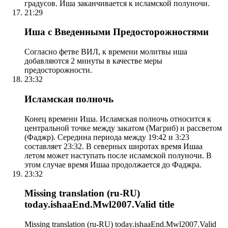
градусов. Иша заканчивается к исламской полуночи.
21:29
Иша с Введенными Предосторожностями
Согласно фетве ВИЛ, к времени молитвы иша
добавляются 2 минуты в качестве меры
предосторожности.
23:32
Исламская полночь
Конец времени Иша. Исламская полночь относится к
центральной точке между закатом (Магриб) и рассветом
(Фаджр). Середина периода между 19:42 и 3:23
составляет 23:32. В северных широтах время Ишаа
летом может наступать после исламской полуночи. В
этом случае время Ишаа продолжается до Фаджра.
23:32
Missing translation (ru-RU)
today.ishaaEnd.Mwl2007.Valid title
Missing translation (ru-RU) today.ishaaEnd.Mwl2007.Valid