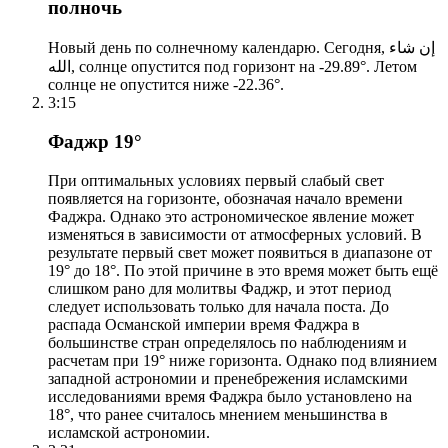
полночь
Новый день по солнечному календарю. Сегодня, إن شاء
الله, солнце опустится под горизонт на -29.89°. Летом
солнце не опустится ниже -22.36°.
3:15
Фаджр 19°
При оптимальных условиях первый слабый свет
появляется на горизонте, обозначая начало времени
Фаджра. Однако это астрономическое явление может
изменяться в зависимости от атмосферных условий. В
результате первый свет может появиться в диапазоне от
19° до 18°. По этой причине в это время может быть ещё
слишком рано для молитвы Фаджр, и этот период
следует использовать только для начала поста. До
распада Османской империи время Фаджра в
большинстве стран определялось по наблюдениям и
расчетам при 19° ниже горизонта. Однако под влиянием
западной астрономии и пренебрежения исламскими
исследованиями время Фаджра было установлено на
18°, что ранее считалось мнением меньшинства в
исламской астрономии.