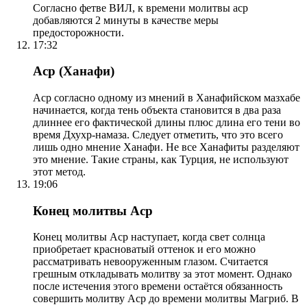
Согласно фетве ВИЛ, к времени молитвы аср
добавляются 2 минуты в качестве меры
предосторожности.
17:32
Аср (Ханафи)
Аср согласно одному из мнений в Ханафийском мазхабе
начинается, когда тень объекта становится в два раза
длиннее его фактической длины плюс длина его тени во
время Дхухр-намаза. Следует отметить, что это всего
лишь одно мнение Ханафи. Не все Ханафиты разделяют
это мнение. Такие страны, как Турция, не используют
этот метод.
19:06
Конец молитвы Аср
Конец молитвы Аср наступает, когда свет солнца
приобретает красноватый оттенок и его можно
рассматривать невооруженным глазом. Считается
грешным откладывать молитву за этот момент. Однако
после истечения этого времени остаётся обязанность
совершить молитву Аср до времени молитвы Магриб. В