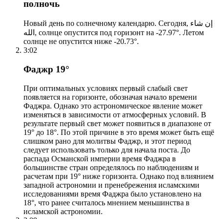
полночь
Новый день по солнечному календарю. Сегодня, إن شاء
الله, солнце опустится под горизонт на -27.97°. Летом
солнце не опустится ниже -20.73°.
3:02
Фаджр 19°
При оптимальных условиях первый слабый свет
появляется на горизонте, обозначая начало времени
Фаджра. Однако это астрономическое явление может
изменяться в зависимости от атмосферных условий. В
результате первый свет может появиться в диапазоне от
19° до 18°. По этой причине в это время может быть ещё
слишком рано для молитвы Фаджр, и этот период
следует использовать только для начала поста. До
распада Османской империи время Фаджра в
большинстве стран определялось по наблюдениям и
расчетам при 19° ниже горизонта. Однако под влиянием
западной астрономии и пренебрежения исламскими
исследованиями время Фаджра было установлено на
18°, что ранее считалось мнением меньшинства в
исламской астрономии.