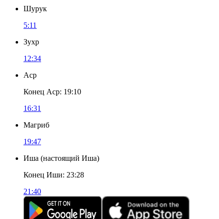
Шурук
5:11
Зухр
12:34
Аср
Конец Аср
:
19:10
16:31
Магриб
19:47
Иша
(
настоящий Иша
)
Конец Иши
:
23:28
21:40