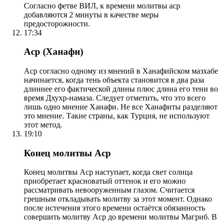
Согласно фетве ВИЛ, к времени молитвы аср
добавляются 2 минуты в качестве меры
предосторожности.
17:34
Аср (Ханафи)
Аср согласно одному из мнений в Ханафийском мазхабе
начинается, когда тень объекта становится в два раза
длиннее его фактической длины плюс длина его тени во
время Дхухр-намаза. Следует отметить, что это всего
лишь одно мнение Ханафи. Не все Ханафиты разделяют
это мнение. Такие страны, как Турция, не используют
этот метод.
19:10
Конец молитвы Аср
Конец молитвы Аср наступает, когда свет солнца
приобретает красноватый оттенок и его можно
рассматривать невооруженным глазом. Считается
грешным откладывать молитву за этот момент. Однако
после истечения этого времени остаётся обязанность
совершить молитву Аср до времени молитвы Магриб. В