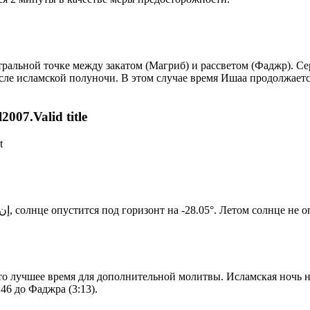
альной точке между закатом (Магриб) и рассветом (Фаджр). Сере
сле исламской полуночи. В этом случае время Ишаа продолжаетс
007.Valid title
t
Новый день по солнечному календарю. Сегодня, إن شاء الله, солнце опустится под горизонт на -28.05°. Ле
то лучшее время для дополнительной молитвы. Исламская ночь на
46 до Фаджра (3:13).