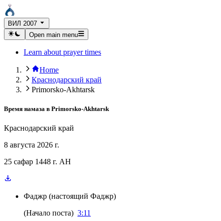
ВИЛ 2007
Open main menu
Learn about prayer times
Home
Краснодарский край
Primorsko-Akhtarsk
Время намаза в
Primorsko-Akhtarsk
Краснодарский край
8 августа 2026 г.
25 сафар 1448 г. AH
Фаджр
(
настоящий Фаджр
)
(
Начало поста
)
3:11