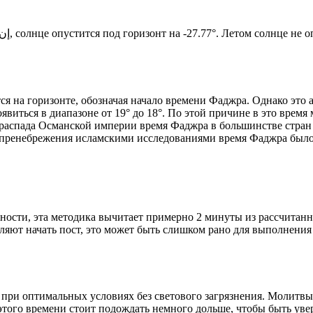
Новый день по солнечному календарю. Сегодня, إن شاء الله, солнце опустится под горизонт на -27.77°. Ле
я на горизонте, обозначая начало времени Фаджра. Однако это 
явиться в диапазоне от 19° до 18°. По этой причине в это врем
До распада Османской империи время Фаджра в большинстве стран
 пренебрежения исламскими исследованиями время Фаджра было у
ности, эта методика вычитает примерно 2 минуты из рассчитанн
ляют начать пост, это может быть слишком рано для выполнения
 при оптимальных условиях без светового загрязнения. Молитвы
этого времени стоит подождать немного дольше, чтобы быть уве