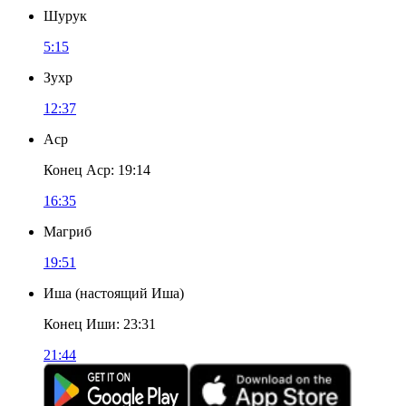
Шурук
5:15
Зухр
12:37
Аср
Конец Аср
:
19:14
16:35
Магриб
19:51
Иша
(
настоящий Иша
)
Конец Иши
:
23:31
21:44