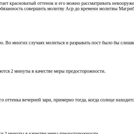
етает красноватый оттенок и его можно рассматривать невооруж
 обязанность совершить молитву Аср до времени молитвы Магриб
рю. Во многих случаях молиться и разрывать пост было бы слишк
ются 2 минуты в качестве меры предосторожности.
 оттенка вечерней зари, примерно тогда, когда солнце находитс
я 2 минуты в качестве меры предосторожности.