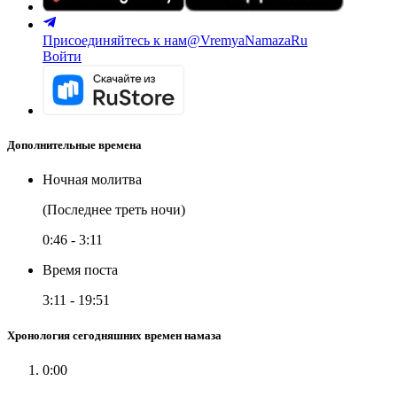
Присоединяйтесь к нам
@VremyaNamazaRu
Войти
Дополнительные времена
Ночная молитва
(Последнее треть ночи)
0:46
-
3:11
Время поста
3:11
-
19:51
Хронология сегодняшних времен намаза
0:00