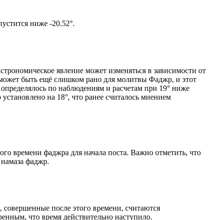
том солнце не опустится ниже -20.52°.
астрономическое явление может изменяться в зависимости от
я может быть ещё слишком рано для молитвы Фаджр, и этот
 определялось по наблюдениям и расчетам при 19° ниже
становлено на 18°, что ранее считалось мнением
ого времени фаджра для начала поста. Важно отметить, что
 намаза фаджр.
, совершенные после этого времени, считаются
ренным, что время действительно наступило.