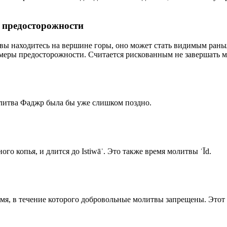
р предосторожности
 вы находитесь на вершине горы, оно может стать видимым рань
меры предосторожности. Считается рискованным не завершать м
олитва Фаджр была бы уже слишком поздно.
го копья, и длится до Istiwāʾ. Это также время молитвы ʿĪd.
емя, в течение которого добровольные молитвы запрещены. Этот 