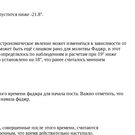
ом солнце не опустится ниже -21.8°.
астрономическое явление может изменяться в зависимости от
я может быть ещё слишком рано для молитвы Фаджр, и этот
 определялось по наблюдениям и расчетам при 19° ниже
становлено на 18°, что ранее считалось мнением
ого времени фаджра для начала поста. Важно отметить, что
 намаза фаджр.
, совершенные после этого времени, считаются
ренным, что время действительно наступило.