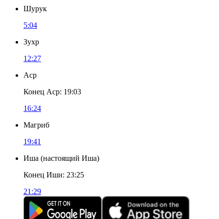
Шурук
5:04
Зухр
12:27
Аср
Конец Аср
:
19:03
16:24
Магриб
19:41
Иша
(
настоящий Иша
)
Конец Иши
:
23:25
21:29