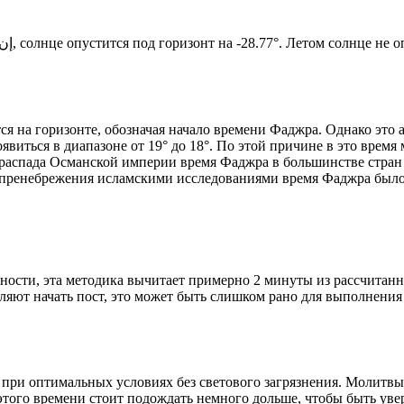
Новый день по солнечному календарю. Сегодня, إن شاء الله, солнце опустится под горизонт на -28.77°. Лет
я на горизонте, обозначая начало времени Фаджра. Однако это 
явиться в диапазоне от 19° до 18°. По этой причине в это врем
До распада Османской империи время Фаджра в большинстве стран
 пренебрежения исламскими исследованиями время Фаджра было у
ности, эта методика вычитает примерно 2 минуты из рассчитанн
ляют начать пост, это может быть слишком рано для выполнения
 при оптимальных условиях без светового загрязнения. Молитвы
этого времени стоит подождать немного дольше, чтобы быть уве