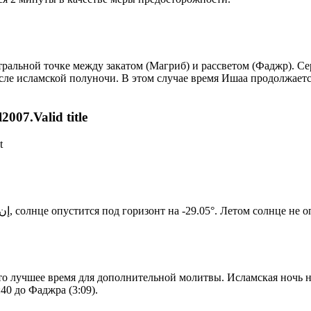
альной точке между закатом (Магриб) и рассветом (Фаджр). Сере
сле исламской полуночи. В этом случае время Ишаа продолжаетс
007.Valid title
t
Новый день по солнечному календарю. Сегодня, إن شاء الله, солнце опустится под горизонт на -29.05°. Лет
то лучшее время для дополнительной молитвы. Исламская ночь на
40 до Фаджра (3:09).