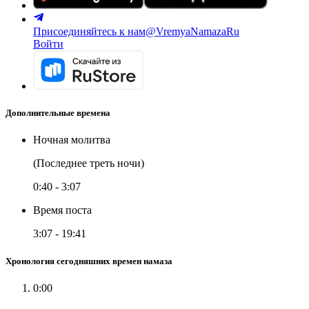
Присоединяйтесь к нам
@VremyaNamazaRu
Войти
Дополнительные времена
Ночная молитва
(Последнее треть ночи)
0:40
-
3:07
Время поста
3:07
-
19:41
Хронология сегодняшних времен намаза
0:00