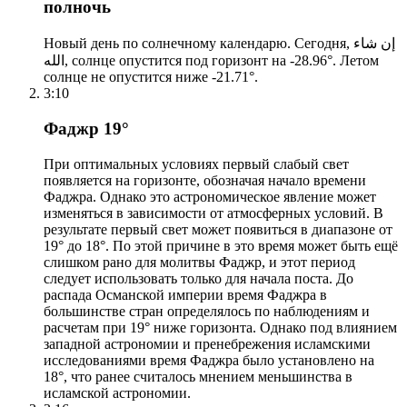
полночь
Новый день по солнечному календарю. Сегодня, إن شاء
الله, солнце опустится под горизонт на -28.96°. Летом
солнце не опустится ниже -21.71°.
3:10
Фаджр 19°
При оптимальных условиях первый слабый свет
появляется на горизонте, обозначая начало времени
Фаджра. Однако это астрономическое явление может
изменяться в зависимости от атмосферных условий. В
результате первый свет может появиться в диапазоне от
19° до 18°. По этой причине в это время может быть ещё
слишком рано для молитвы Фаджр, и этот период
следует использовать только для начала поста. До
распада Османской империи время Фаджра в
большинстве стран определялось по наблюдениям и
расчетам при 19° ниже горизонта. Однако под влиянием
западной астрономии и пренебрежения исламскими
исследованиями время Фаджра было установлено на
18°, что ранее считалось мнением меньшинства в
исламской астрономии.