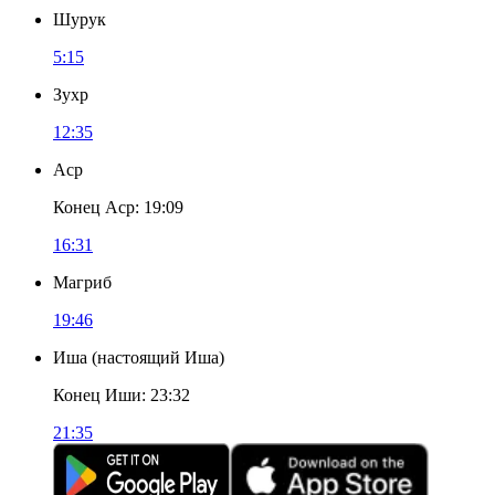
Шурук
5:15
Зухр
12:35
Аср
Конец Аср
:
19:09
16:31
Магриб
19:46
Иша
(
настоящий Иша
)
Конец Иши
:
23:32
21:35