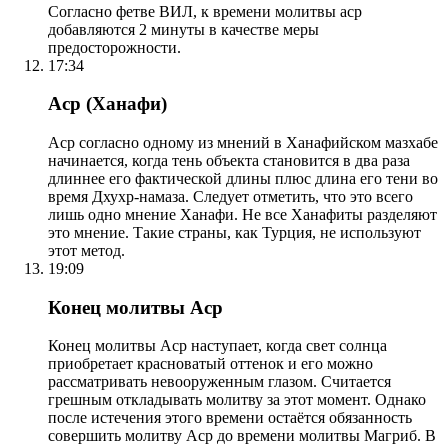
Согласно фетве ВИЛ, к времени молитвы аср
добавляются 2 минуты в качестве меры
предосторожности.
17:34
Аср (Ханафи)
Аср согласно одному из мнений в Ханафийском мазхабе
начинается, когда тень объекта становится в два раза
длиннее его фактической длины плюс длина его тени во
время Дхухр-намаза. Следует отметить, что это всего
лишь одно мнение Ханафи. Не все Ханафиты разделяют
это мнение. Такие страны, как Турция, не используют
этот метод.
19:09
Конец молитвы Аср
Конец молитвы Аср наступает, когда свет солнца
приобретает красноватый оттенок и его можно
рассматривать невооруженным глазом. Считается
грешным откладывать молитву за этот момент. Однако
после истечения этого времени остаётся обязанность
совершить молитву Аср до времени молитвы Магриб. В