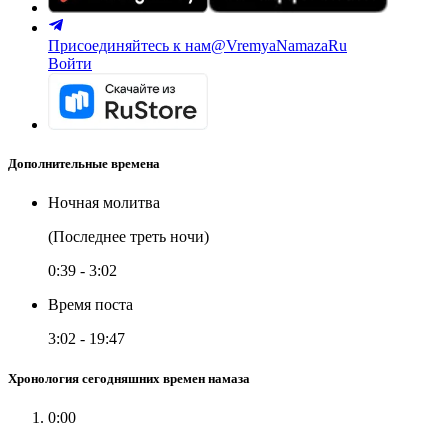
Присоединяйтесь к нам
@VremyaNamazaRu
Войти
Дополнительные времена
Ночная молитва
(Последнее треть ночи)
0:39
-
3:02
Время поста
3:02
-
19:47
Хронология сегодняшних времен намаза
0:00