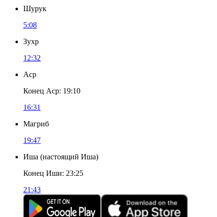
Шурук
5:08
Зухр
12:32
Аср
Конец Аср
:
19:10
16:31
Магриб
19:47
Иша
(
настоящий Иша
)
Конец Иши
:
23:25
21:43