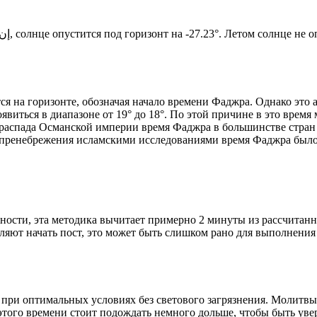
Новый день по солнечному календарю. Сегодня, إن شاء الله, солнце опустится под горизонт на -27.23°. Ле
я на горизонте, обозначая начало времени Фаджра. Однако это 
явиться в диапазоне от 19° до 18°. По этой причине в это врем
До распада Османской империи время Фаджра в большинстве стран
 пренебрежения исламскими исследованиями время Фаджра было у
ности, эта методика вычитает примерно 2 минуты из рассчитанн
ляют начать пост, это может быть слишком рано для выполнения
 при оптимальных условиях без светового загрязнения. Молитвы
этого времени стоит подождать немного дольше, чтобы быть уве