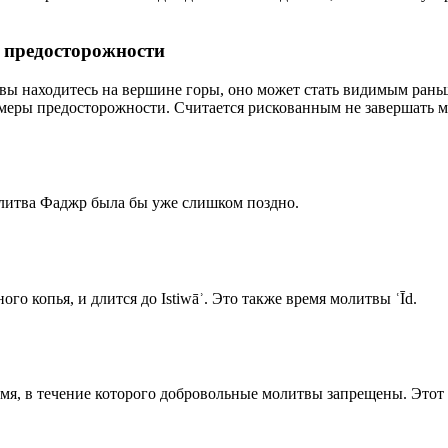
р предосторожности
 вы находитесь на вершине горы, оно может стать видимым рань
меры предосторожности. Считается рискованным не завершать м
олитва Фаджр была бы уже слишком поздно.
го копья, и длится до Istiwāʾ. Это также время молитвы ʿĪd.
емя, в течение которого добровольные молитвы запрещены. Этот 