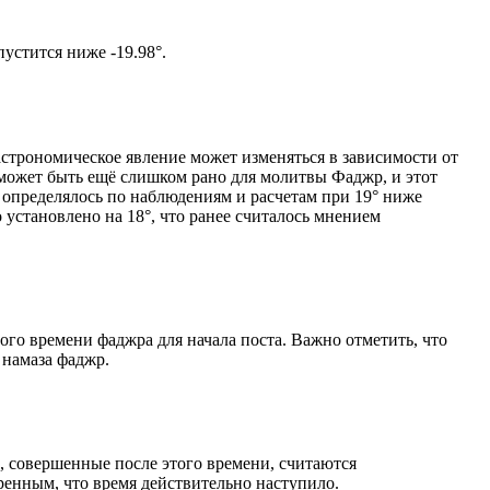
том солнце не опустится ниже -19.98°.
астрономическое явление может изменяться в зависимости от
я может быть ещё слишком рано для молитвы Фаджр, и этот
 определялось по наблюдениям и расчетам при 19° ниже
становлено на 18°, что ранее считалось мнением
ого времени фаджра для начала поста. Важно отметить, что
 намаза фаджр.
, совершенные после этого времени, считаются
ренным, что время действительно наступило.