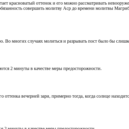
етает красноватый оттенок и его можно рассматривать невооруж
 обязанность совершить молитву Аср до времени молитвы Магриб
рю. Во многих случаях молиться и разрывать пост было бы слишк
ются 2 минуты в качестве меры предосторожности.
 оттенка вечерней зари, примерно тогда, когда солнце находитс
я 2 минуты в качестве меры предосторожности.