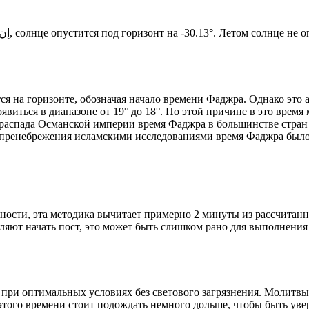
Новый день по солнечному календарю. Сегодня, إن شاء الله, солнце опустится под горизонт на -30.13°. Ле
я на горизонте, обозначая начало времени Фаджра. Однако это 
явиться в диапазоне от 19° до 18°. По этой причине в это врем
До распада Османской империи время Фаджра в большинстве стран
 пренебрежения исламскими исследованиями время Фаджра было у
ности, эта методика вычитает примерно 2 минуты из рассчитанн
ляют начать пост, это может быть слишком рано для выполнения
 при оптимальных условиях без светового загрязнения. Молитвы
этого времени стоит подождать немного дольше, чтобы быть уве