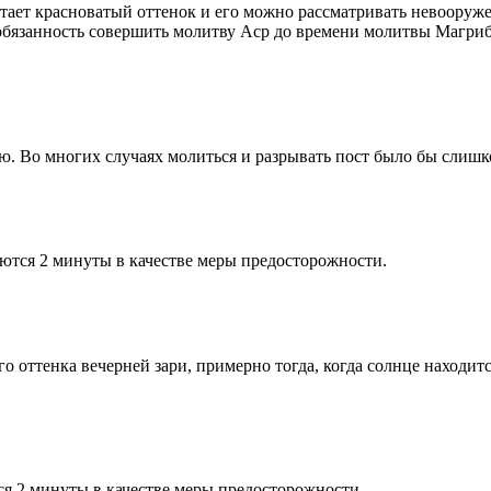
етает красноватый оттенок и его можно рассматривать невооруж
 обязанность совершить молитву Аср до времени молитвы Магриб
рю. Во многих случаях молиться и разрывать пост было бы слишк
ются 2 минуты в качестве меры предосторожности.
 оттенка вечерней зари, примерно тогда, когда солнце находитс
я 2 минуты в качестве меры предосторожности.