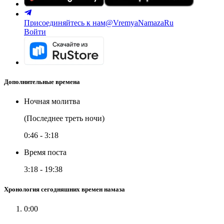
Присоединяйтесь к нам
@VremyaNamazaRu
Войти
Дополнительные времена
Ночная молитва
(Последнее треть ночи)
0:46
-
3:18
Время поста
3:18
-
19:38
Хронология сегодняшних времен намаза
0:00