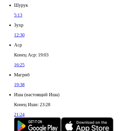
Шурук
5:13
Зухр
12:30
Аср
Конец Аср
:
19:03
16:25
Магриб
19:38
Иша
(
настоящий Иша
)
Конец Иши
:
23:28
21:24