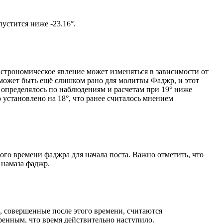
том солнце не опустится ниже -23.16°.
астрономическое явление может изменяться в зависимости от
я может быть ещё слишком рано для молитвы Фаджр, и этот
 определялось по наблюдениям и расчетам при 19° ниже
становлено на 18°, что ранее считалось мнением
ого времени фаджра для начала поста. Важно отметить, что
 намаза фаджр.
, совершенные после этого времени, считаются
ренным, что время действительно наступило.