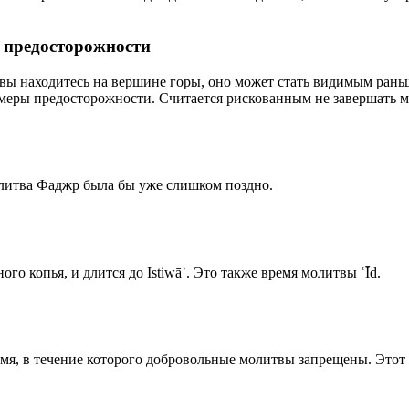
р предосторожности
 вы находитесь на вершине горы, оно может стать видимым рань
меры предосторожности. Считается рискованным не завершать м
олитва Фаджр была бы уже слишком поздно.
го копья, и длится до Istiwāʾ. Это также время молитвы ʿĪd.
емя, в течение которого добровольные молитвы запрещены. Этот 