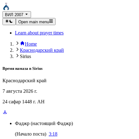
ВИЛ 2007
Open main menu
Learn about prayer times
Home
Краснодарский край
Sirius
Время намаза в
Sirius
Краснодарский край
7 августа 2026 г.
24 сафар 1448 г. AH
Фаджр
(
настоящий Фаджр
)
(
Начало поста
)
3:18