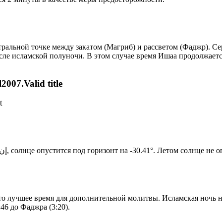
альной точке между закатом (Магриб) и рассветом (Фаджр). Сере
сле исламской полуночи. В этом случае время Ишаа продолжаетс
007.Valid title
t
Новый день по солнечному календарю. Сегодня, إن شاء الله, солнце опустится под горизонт на -30.41°. Ле
то лучшее время для дополнительной молитвы. Исламская ночь на
46 до Фаджра (3:20).