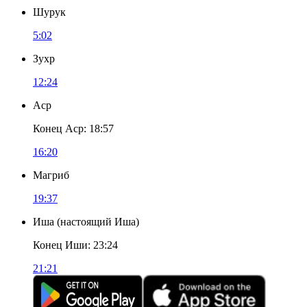
Шурук
5:02
Зухр
12:24
Аср
Конец Аср
:
18:57
16:20
Магриб
19:37
Иша
(
настоящий Иша
)
Конец Иши
:
23:24
21:21