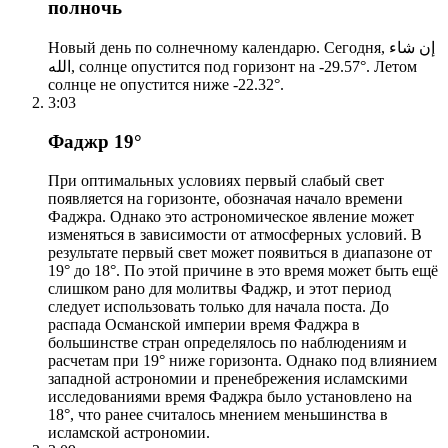
полночь
Новый день по солнечному календарю. Сегодня, إن شاء
الله, солнце опустится под горизонт на -29.57°. Летом
солнце не опустится ниже -22.32°.
3:03
Фаджр 19°
При оптимальных условиях первый слабый свет
появляется на горизонте, обозначая начало времени
Фаджра. Однако это астрономическое явление может
изменяться в зависимости от атмосферных условий. В
результате первый свет может появиться в диапазоне от
19° до 18°. По этой причине в это время может быть ещё
слишком рано для молитвы Фаджр, и этот период
следует использовать только для начала поста. До
распада Османской империи время Фаджра в
большинстве стран определялось по наблюдениям и
расчетам при 19° ниже горизонта. Однако под влиянием
западной астрономии и пренебрежения исламскими
исследованиями время Фаджра было установлено на
18°, что ранее считалось мнением меньшинства в
исламской астрономии.