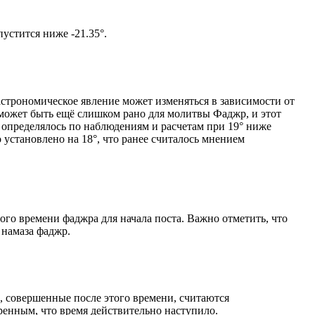
том солнце не опустится ниже -21.35°.
астрономическое явление может изменяться в зависимости от
я может быть ещё слишком рано для молитвы Фаджр, и этот
 определялось по наблюдениям и расчетам при 19° ниже
становлено на 18°, что ранее считалось мнением
ого времени фаджра для начала поста. Важно отметить, что
 намаза фаджр.
, совершенные после этого времени, считаются
ренным, что время действительно наступило.