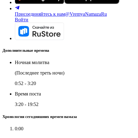
Присоединяйтесь к нам
@VremyaNamazaRu
Войти
Дополнительные времена
Ночная молитва
(Последнее треть ночи)
0:52
-
3:20
Время поста
3:20
-
19:52
Хронология сегодняшних времен намаза
0:00