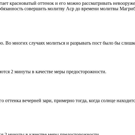
етает красноватый оттенок и его можно рассматривать невооруж
 обязанность совершить молитву Аср до времени молитвы Магриб
рю. Во многих случаях молиться и разрывать пост было бы слишк
ются 2 минуты в качестве меры предосторожности.
 оттенка вечерней зари, примерно тогда, когда солнце находитс
я 2 минуты в качестве меры предосторожности.