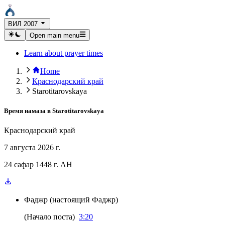
ВИЛ 2007
Open main menu
Learn about prayer times
Home
Краснодарский край
Starotitarovskaya
Время намаза в
Starotitarovskaya
Краснодарский край
7 августа 2026 г.
24 сафар 1448 г. AH
Фаджр
(
настоящий Фаджр
)
(
Начало поста
)
3:20