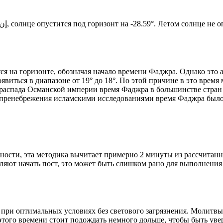
Новый день по солнечному календарю. Сегодня, إن شاء الله, солнце опустится под горизонт на -28.59°. Ле
я на горизонте, обозначая начало времени Фаджра. Однако это 
явиться в диапазоне от 19° до 18°. По этой причине в это врем
До распада Османской империи время Фаджра в большинстве стран
 пренебрежения исламскими исследованиями время Фаджра было у
ности, эта методика вычитает примерно 2 минуты из рассчитанн
ляют начать пост, это может быть слишком рано для выполнения
 при оптимальных условиях без светового загрязнения. Молитвы
этого времени стоит подождать немного дольше, чтобы быть уве