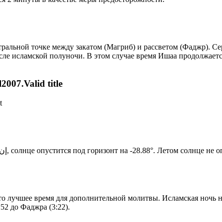
альной точке между закатом (Магриб) и рассветом (Фаджр). Сере
сле исламской полуночи. В этом случае время Ишаа продолжаетс
007.Valid title
t
Новый день по солнечному календарю. Сегодня, إن شاء الله, солнце опустится под горизонт на -28.88°. Ле
то лучшее время для дополнительной молитвы. Исламская ночь на
52 до Фаджра (3:22).