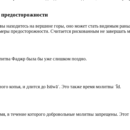
р предосторожности
 вы находитесь на вершине горы, оно может стать видимым рань
меры предосторожности. Считается рискованным не завершать м
олитва Фаджр была бы уже слишком поздно.
го копья, и длится до Istiwāʾ. Это также время молитвы ʿĪd.
емя, в течение которого добровольные молитвы запрещены. Этот 