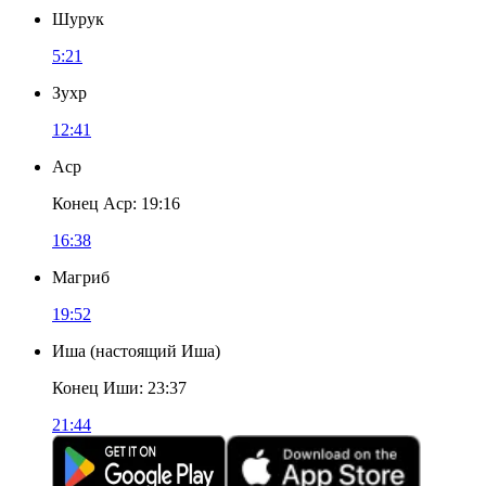
Шурук
5:21
Зухр
12:41
Аср
Конец Аср
:
19:16
16:38
Магриб
19:52
Иша
(
настоящий Иша
)
Конец Иши
:
23:37
21:44